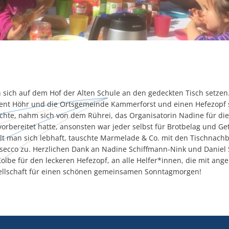
 sich auf dem Hof der Alten Schule an den gedeckten Tisch setzen
nt Höhr und die Ortsgemeinde Kammerforst und einen Hefezopf s
ochte, nahm sich von dem Rührei, das Organisatorin Nadine für di
vorbereitet hatte, ansonsten war jeder selbst für Brotbelag und Ge
lt man sich lebhaft, tauschte Marmelade & Co. mit den Tischnach
osecco zu. Herzlichen Dank an Nadine Schiffmann-Nink und Daniel 
Kolbe für den leckeren Hefezopf, an alle Helfer*innen, die mit an
ellschaft für einen schönen gemeinsamen Sonntagmorgen!