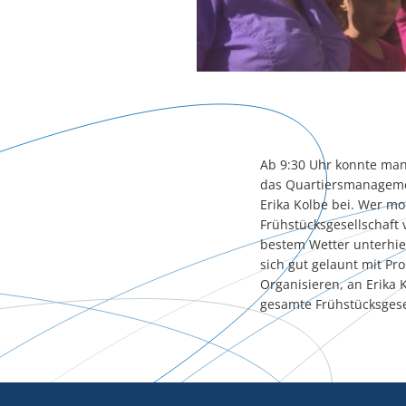
Ab 9:30 Uhr konnte man
das Quartiersmanageme
Erika Kolbe bei. Wer m
Frühstücksgesellschaft 
bestem Wetter unterhie
sich gut gelaunt mit Pr
Organisieren, an Erika 
gesamte Frühstücksges