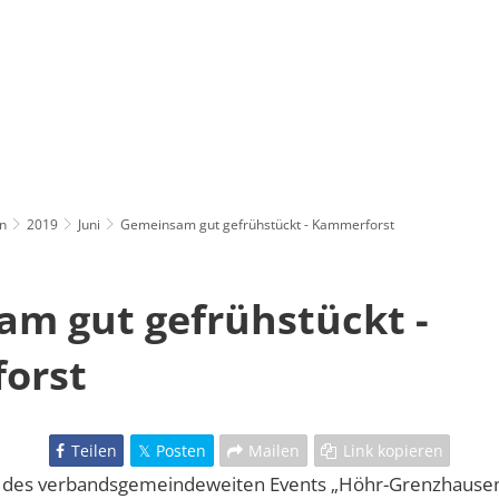
n
2019
Juni
Gemeinsam gut gefrühstückt - Kammerforst
m gut gefrühstückt -
orst
Teilen
Posten
Mailen
Link kopieren
n des verbandsgemeindeweiten Events „Höhr-Grenzhausen