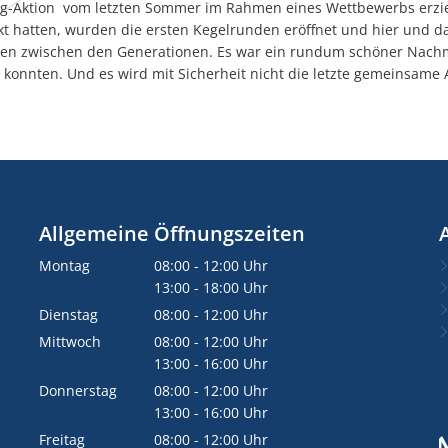
g-Aktion vom letzten Sommer im Rahmen eines Wettbewerbs erzie
kt hatten, wurden die ersten Kegelrunden eröffnet und hier und d
en zwischen den Generationen. Es war ein rundum schöner Nachmi
 konnten. Und es wird mit Sicherheit nicht die letzte gemeinsame
Allgemeine Öffnungszeiten
Montag
08:00
-
12:00
Uhr
Von 08:00 bis 12:00 Uhr
13:00
-
18:00
Uhr
Von 13:00 bis 18:00 Uhr
Dienstag
08:00
-
12:00
Uhr
Von 08:00 bis 12:00 Uhr
Mittwoch
08:00
-
12:00
Uhr
Von 08:00 bis 12:00 Uhr
13:00
-
16:00
Uhr
Von 13:00 bis 16:00 Uhr
Donnerstag
08:00
-
12:00
Uhr
Von 08:00 bis 12:00 Uhr
13:00
-
16:00
Uhr
Von 13:00 bis 16:00 Uhr
Freitag
08:00
-
12:00
Uhr