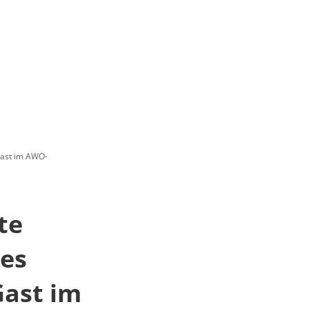
Gast im AWO-
te
les
Gast im