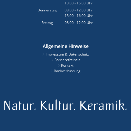
13:00
-
16:00
Von 08:00 bis 12:00 Uhr
Uhr
Von 13:00 bis 16:00 Uhr
Donnerstag
08:00
-
12:00
Uhr
13:00
-
16:00
Von 08:00 bis 12:00 Uhr
Uhr
Von 13:00 bis 16:00 Uhr
Freitag
08:00
-
12:00
Uhr
Von 08:00 bis 12:00 Uhr
Allgemeine Hinweise
Impressum & Datenschutz
Barrierefreiheit
Kontakt
Bankverbindung