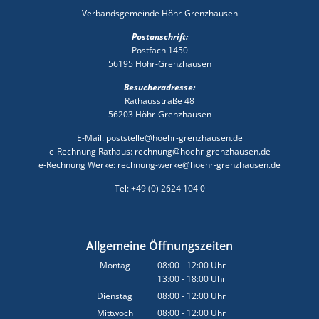
Verbandsgemeinde Höhr-Grenzhausen
Postanschrift:
Postfach 1450
56195 Höhr-Grenzhausen
Besucheradresse:
Rathausstraße 48
56203 Höhr-Grenzhausen
E-Mail: poststelle@hoehr-grenzhausen.de
e-Rechnung Rathaus: rechnung@hoehr-grenzhausen.de
e-Rechnung Werke: rechnung-werke@hoehr-grenzhausen.de
Tel: +49 (0) 2624 104 0
Allgemeine Öffnungszeiten
Montag
08:00
-
12:00
Uhr
13:00
-
18:00
Von 08:00 bis 12:00 Uhr
Uhr
Von 13:00 bis 18:00 Uhr
Dienstag
08:00
-
12:00
Uhr
Von 08:00 bis 12:00 Uhr
Mittwoch
08:00
-
12:00
Uhr