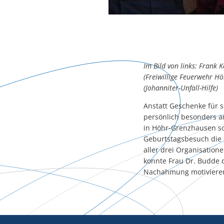
Im Bild von links: Frank
(Freiwillige Feuerwehr H
(Johanniter-Unfall-Hilfe)
Anstatt Geschenke für s
persönlich besonders am
in Höhr-Grenzhausen sow
Geburtstagsbesuch die 
aller drei Organisation
konnte Frau Dr. Budde d
Nachahmung motivieren,