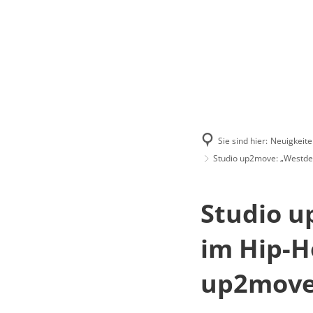
Menü
Suchen
Kontakt
Sie sind hier:
Neuigkeite
Studio up2move: „Westd
Studio u
im Hip-
up2move