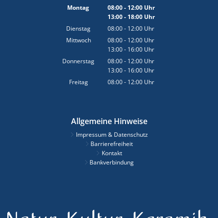
Montag
08:00
-
12:00
Uhr
13:00
-
18:00
Von 08:00 bis 12:00 Uhr
Uhr
Von 13:00 bis 18:00 Uhr
Dienstag
08:00
-
12:00
Uhr
Von 08:00 bis 12:00 Uhr
Mittwoch
08:00
-
12:00
Uhr
13:00
-
16:00
Von 08:00 bis 12:00 Uhr
Uhr
Von 13:00 bis 16:00 Uhr
Donnerstag
08:00
-
12:00
Uhr
13:00
-
16:00
Von 08:00 bis 12:00 Uhr
Uhr
Von 13:00 bis 16:00 Uhr
Freitag
08:00
-
12:00
Uhr
Von 08:00 bis 12:00 Uhr
Allgemeine Hinweise
Impressum & Datenschutz
Barrierefreiheit
Kontakt
Bankverbindung