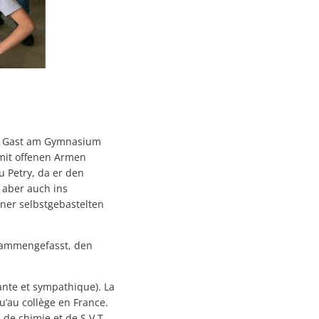
zu Gast am Gymnasium
 mit offenen Armen
u Petry, da er den
 aber auch ins
iner selbstgebastelten
usammengefasst, den
lante et sympathique). La
’au collège en France.
 de chimie et de S.V.T.