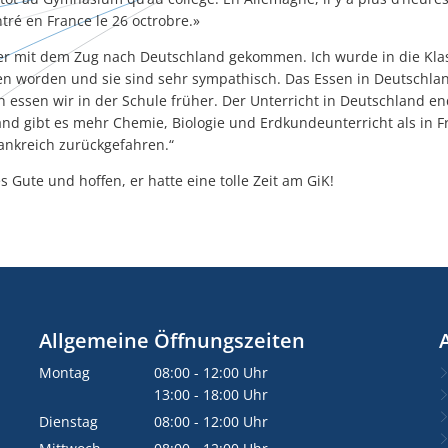
ntré en France le 26 octrobre.»
r mit dem Zug nach Deutschland gekommen. Ich wurde in die Klasse
n worden und sie sind sehr sympathisch. Das Essen in Deutschland
h essen wir in der Schule früher. Der Unterricht in Deutschland end
and gibt es mehr Chemie, Biologie und Erdkundeunterricht als in F
ankreich zurückgefahren.“
 Gute und hoffen, er hatte eine tolle Zeit am GiK!
Allgemeine Öffnungszeiten
Montag
08:00
-
12:00
Uhr
Von 08:00 bis 12:00 Uhr
13:00
-
18:00
Uhr
Von 13:00 bis 18:00 Uhr
Dienstag
08:00
-
12:00
Uhr
Von 08:00 bis 12:00 Uhr