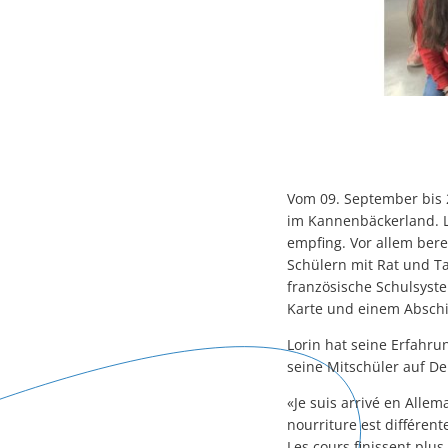
Vom 09. September bis 
im Kannenbäckerland. Lo
empfing. Vor allem bere
Schülern mit Rat und Ta
französische Schulsyste
Karte und einem Abschi
Lorin hat seine Erfahr
seine Mitschüler auf D
«Je suis arrivé en Allem
nourriture est différen
Les cours finissent plus