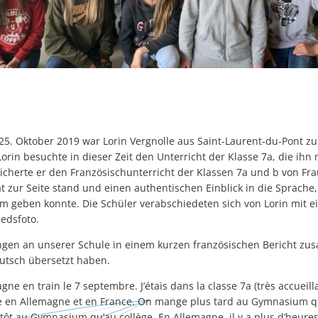
25. Oktober 2019 war Lorin Vergnolle aus Saint-Laurent-du-Pont 
rin besuchte in dieser Zeit den Unterricht der Klasse 7a, die ihn
icherte er den Französischunterricht der Klassen 7a und b von Fra
t zur Seite stand und einen authentischen Einblick in die Sprache,
m geben konnte. Die Schüler verabschiedeten sich von Lorin mit e
edsfoto.
ungen an unserer Schule in einem kurzen französischen Bericht z
eutsch übersetzt haben.
agne en train le 7 septembre. J’étais dans la classe 7a (très accueil
te en Allemagne et en France. On mange plus tard au Gymnasium qu
 tôt au Gymnasium qu’au collège. En Allemagne, il y a plus d’heures