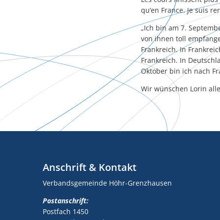
qu’en France. Je suis re
„Ich bin am 7. Septembe
von ihnen toll empfange
Frankreich. In Frankreic
Frankreich. In Deutschl
Oktober bin ich nach Fr
Wir wünschen Lorin alles
Anschrift & Kontakt
Verbandsgemeinde Höhr-Grenzhausen
Postanschrift:
Postfach 1450