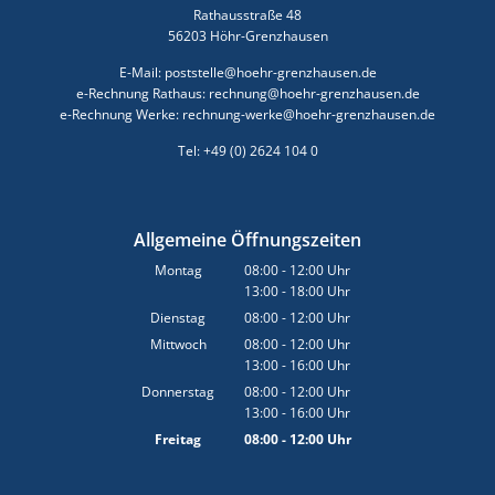
Rathausstraße 48
56203 Höhr-Grenzhausen
E-Mail: poststelle@hoehr-grenzhausen.de
e-Rechnung Rathaus: rechnung@hoehr-grenzhausen.de
e-Rechnung Werke: rechnung-werke@hoehr-grenzhausen.de
Tel: +49 (0) 2624 104 0
Allgemeine Öffnungszeiten
Montag
08:00
-
12:00
Uhr
13:00
-
18:00
Von 08:00 bis 12:00 Uhr
Uhr
Von 13:00 bis 18:00 Uhr
Dienstag
08:00
-
12:00
Uhr
Von 08:00 bis 12:00 Uhr
Mittwoch
08:00
-
12:00
Uhr
13:00
-
16:00
Von 08:00 bis 12:00 Uhr
Uhr
Von 13:00 bis 16:00 Uhr
Donnerstag
08:00
-
12:00
Uhr
13:00
-
16:00
Von 08:00 bis 12:00 Uhr
Uhr
Von 13:00 bis 16:00 Uhr
Freitag
08:00
-
12:00
Uhr
Von 08:00 bis 12:00 Uhr