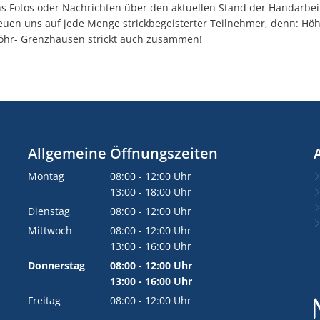
ns Fotos oder Nachrichten über den aktuellen Stand der Handarbei
reuen uns auf jede Menge strickbegeisterter Teilnehmer, denn: Hö
öhr- Grenzhausen strickt auch zusammen!
Allgemeine Öffnungszeiten
Montag
08:00
-
12:00
Uhr
Von 08:00 bis 12:00 Uhr
13:00
-
18:00
Uhr
Von 13:00 bis 18:00 Uhr
Dienstag
08:00
-
12:00
Uhr
Von 08:00 bis 12:00 Uhr
Mittwoch
08:00
-
12:00
Uhr
Von 08:00 bis 12:00 Uhr
13:00
-
16:00
Uhr
Von 13:00 bis 16:00 Uhr
Donnerstag
08:00
-
12:00
Uhr
Von 08:00 bis 12:00 Uhr
13:00
-
16:00
Uhr
Von 13:00 bis 16:00 Uhr
Freitag
08:00
-
12:00
Uhr
Von 08:00 bis 12:00 Uhr