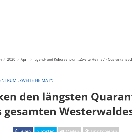
n
2020
April
Jugend- und Kulturzentrum „Zweite Heimat“ - Quarantänesc
ENTRUM „ZWEITE HEIMAT“:
cken den längsten Quaran
s gesamten Westerwalde
Teilen
Posten
Mailen
Link kopieren