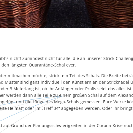
bt´s nicht! Zumindest nicht für alle, die an unserer Strick-Challen
 den längsten Quarantäne-Schal ever.
der mitmachen möchte, strickt ein Teil des Schals. Die Breite betr
nd Muster sind ganz individuell den Künstlern an der Stricknadel 
oder 3 Meterlang ist, ob ihr Anfänger oder Profis seid, das alles ist
mer werden dann alle Teile zu einem großen Schal auf dem Alexand
efügt und die Länge des Mega-Schals gemessen. Eure Werke kön
te Heimat“ oder im „Treff 34“ abgegeben werden. Oder Ihr bringt 
d auf Grund der Planungsschwierigkeiten in der Corona-Krise noc