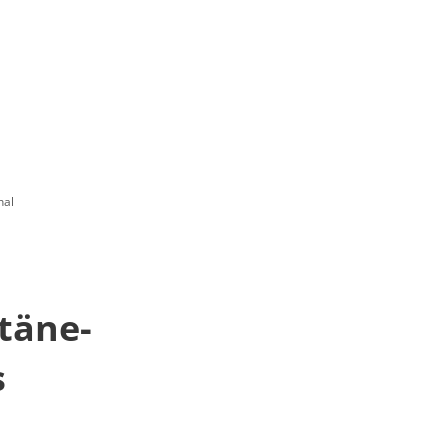
hal
täne-
s