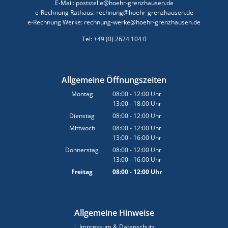
E-Mail: poststelle@hoehr-grenzhausen.de
e-Rechnung Rathaus: rechnung@hoehr-grenzhausen.de
e-Rechnung Werke: rechnung-werke@hoehr-grenzhausen.de
Tel: +49 (0) 2624 104 0
Allgemeine Öffnungszeiten
Montag
08:00
-
12:00
Uhr
13:00
-
18:00
Von 08:00 bis 12:00 Uhr
Uhr
Von 13:00 bis 18:00 Uhr
Dienstag
08:00
-
12:00
Uhr
Von 08:00 bis 12:00 Uhr
Mittwoch
08:00
-
12:00
Uhr
13:00
-
16:00
Von 08:00 bis 12:00 Uhr
Uhr
Von 13:00 bis 16:00 Uhr
Donnerstag
08:00
-
12:00
Uhr
13:00
-
16:00
Von 08:00 bis 12:00 Uhr
Uhr
Von 13:00 bis 16:00 Uhr
Freitag
08:00
-
12:00
Uhr
Von 08:00 bis 12:00 Uhr
Allgemeine Hinweise
Impressum & Datenschutz