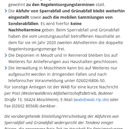
gewohnt
zu den Regelentsorgungsterminen
statt.
Die
Abfuhr von Sperrabfall und Grünabfall bleibt weiterhin
eingestellt
sowie
auch die mobilen Sammlungen von
Sonderabfällen
. Es wird hierfür
keine
Nachholtermine
geben. Beim Sperrabfall und Grünabfall
haben die vom Leistungsausfall betroffenen Haushalte an
dem für sie im Jahr 2020 zweiten Abholtermin die doppelte
Regelentsorgungsmenge frei.
Die Deponien in Meudt und in Rennerod bleiben bis auf
Weiteres für Anlieferungen aus Haushalten geschlossen.
Die Verwaltung in Moschheim kann bis auf Weiteres nur
aufgesucht werden in dringenden Fällen und nach
telefonischer Voranmeldung unter 02602/6806-50.
Für sonstige Anliegen ist der WAB für eine kurze Nachricht
per Post
(Westerwaldkreis-AbfallwirtschaftsBetrieb, Bodener
Straße 15, 56424 Moschheim
), E-Mail (
wab@wab.rlp.de
) oder
Fax (02602 80568) dankbar.
Die vorübergehende Einstellung/Verschiebung der Abfuhren von
Sperrabfall und Grünabfall widerspricht der Tendenz einiger
Bürger, die gewonnene freie Zeit im Haushalt für Entrümpelungen