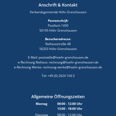
Anschrift & Kontakt
Verbandsgemeinde Höhr-Grenzhausen
Postanschrift:
Postfach 1450
56195 Höhr-Grenzhausen
Besucheradresse:
Rathausstraße 48
56203 Höhr-Grenzhausen
E-Mail: poststelle@hoehr-grenzhausen.de
e-Rechnung Rathaus: rechnung@hoehr-grenzhausen.de
e-Rechnung Werke: rechnung-werke@hoehr-grenzhausen.de
Tel: +49 (0) 2624 104 0
Allgemeine Öffnungszeiten
Montag
08:00
-
12:00
Uhr
13:00
-
18:00
Von 08:00 bis 12:00 Uhr
Uhr
Von 13:00 bis 18:00 Uhr
Dienstag
08:00
-
12:00
Uhr