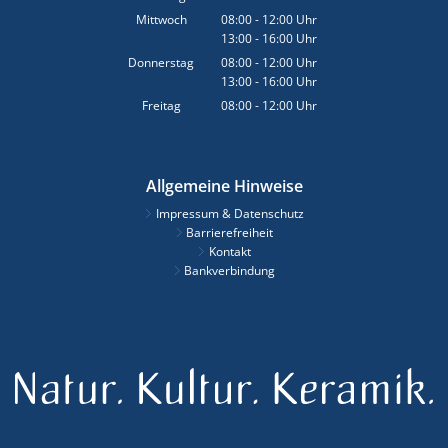
Von 08:00 bis 12:00 Uhr
Mittwoch
08:00
-
12:00
Uhr
13:00
-
16:00
Von 08:00 bis 12:00 Uhr
Uhr
Von 13:00 bis 16:00 Uhr
Donnerstag
08:00
-
12:00
Uhr
13:00
-
16:00
Von 08:00 bis 12:00 Uhr
Uhr
Von 13:00 bis 16:00 Uhr
Freitag
08:00
-
12:00
Uhr
Von 08:00 bis 12:00 Uhr
Allgemeine Hinweise
Impressum & Datenschutz
Barrierefreiheit
Kontakt
Bankverbindung