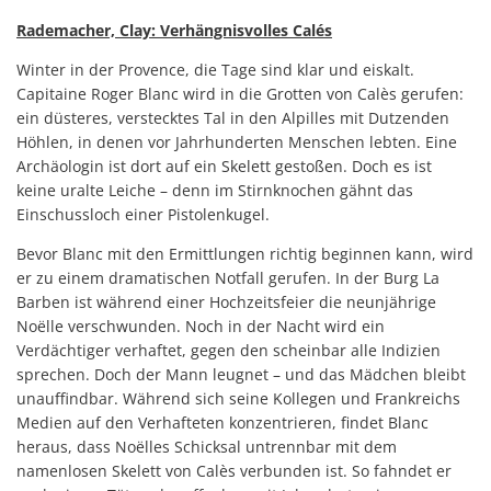
Rademacher, Clay: Verhängnisvolles Calés
Winter in der Provence, die Tage sind klar und eiskalt.
Capitaine Roger Blanc wird in die Grotten von Calès gerufen:
ein düsteres, verstecktes Tal in den Alpilles mit Dutzenden
Höhlen, in denen vor Jahrhunderten Menschen lebten. Eine
Archäologin ist dort auf ein Skelett gestoßen. Doch es ist
keine uralte Leiche – denn im Stirnknochen gähnt das
Einschussloch einer Pistolenkugel.
Bevor Blanc mit den Ermittlungen richtig beginnen kann, wird
er zu einem dramatischen Notfall gerufen. In der Burg La
Barben ist während einer Hochzeitsfeier die neunjährige
Noëlle verschwunden. Noch in der Nacht wird ein
Verdächtiger verhaftet, gegen den scheinbar alle Indizien
sprechen. Doch der Mann leugnet – und das Mädchen bleibt
unauffindbar. Während sich seine Kollegen und Frankreichs
Medien auf den Verhafteten konzentrieren, findet Blanc
heraus, dass Noëlles Schicksal untrennbar mit dem
namenlosen Skelett von Calès verbunden ist. So fahndet er