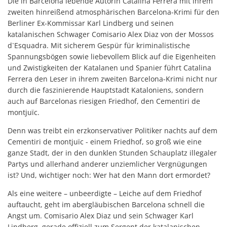
Die in Barcelona lebende Autorin Catalina Ferrera mit ihrem
zweiten hinreißend atmosphärischen Barcelona-Krimi für den
Berliner Ex-Kommissar Karl Lindberg und seinen
katalanischen Schwager Comisario Alex Diaz von der Mossos
d`Esquadra. Mit sicherem Gespür für kriminalistische
Spannungsbögen sowie liebevollem Blick auf die Eigenheiten
und Zwistigkeiten der Katalanen und Spanier führt Catalina
Ferrera den Leser in ihrem zweiten Barcelona-Krimi nicht nur
durch die faszinierende Hauptstadt Kataloniens, sondern
auch auf Barcelonas riesigen Friedhof, den Cementiri de
montjuïc.
Denn was treibt ein erzkonservativer Politiker nachts auf dem
Cementiri de montjuïc - einem Friedhof, so groß wie eine
ganze Stadt, der in den dunklen Stunden Schauplatz illegaler
Partys und allerhand anderer unziemlicher Vergnügungen
ist? Und, wichtiger noch: Wer hat den Mann dort ermordet?
Als eine weitere – unbeerdigte – Leiche auf dem Friedhof
auftaucht, geht im abergläubischen Barcelona schnell die
Angst um. Comisario Alex Diaz und sein Schwager Karl
Lindberg, gerade offiziell zum Sergent der katalanischen