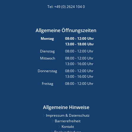
Tel: +49 (0) 2624 104 0
Allgemeine Öffnungszeiten
Montag
08:00
-
12:00
Uhr
13:00
-
18:00
Von 08:00 bis 12:00 Uhr
Uhr
Von 13:00 bis 18:00 Uhr
Dienstag
08:00
-
12:00
Uhr
Von 08:00 bis 12:00 Uhr
Mittwoch
08:00
-
12:00
Uhr
13:00
-
16:00
Von 08:00 bis 12:00 Uhr
Uhr
Von 13:00 bis 16:00 Uhr
Donnerstag
08:00
-
12:00
Uhr
13:00
-
16:00
Von 08:00 bis 12:00 Uhr
Uhr
Von 13:00 bis 16:00 Uhr
Freitag
08:00
-
12:00
Uhr
Von 08:00 bis 12:00 Uhr
Allgemeine Hinweise
Impressum & Datenschutz
Barrierefreiheit
Kontakt