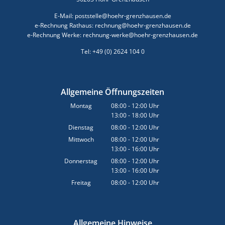
E-Mail: poststelle@hoehr-grenzhausen.de
e-Rechnung Rathaus: rechnung@hoehr-grenzhausen.de
e-Rechnung Werke: rechnung-werke@hoehr-grenzhausen.de
Tel: +49 (0) 2624 104 0
Allgemeine Öffnungszeiten
Montag
08:00
-
12:00
Uhr
13:00
-
18:00
Von 08:00 bis 12:00 Uhr
Uhr
Von 13:00 bis 18:00 Uhr
Dienstag
08:00
-
12:00
Uhr
Von 08:00 bis 12:00 Uhr
Mittwoch
08:00
-
12:00
Uhr
13:00
-
16:00
Von 08:00 bis 12:00 Uhr
Uhr
Von 13:00 bis 16:00 Uhr
Donnerstag
08:00
-
12:00
Uhr
13:00
-
16:00
Von 08:00 bis 12:00 Uhr
Uhr
Von 13:00 bis 16:00 Uhr
Freitag
08:00
-
12:00
Uhr
Von 08:00 bis 12:00 Uhr
Allgemeine Hinweise