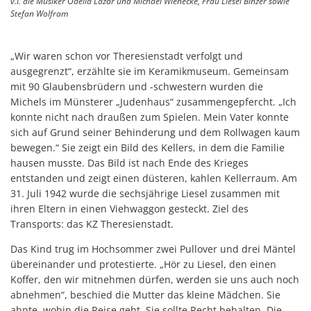
v.l. die Musiker Odelia Lazar und Michael Wienecke, Frau Liesel Binzer sowie
Stefan Wolfram
„Wir waren schon vor Theresienstadt verfolgt und
ausgegrenzt“, erzählte sie im Keramikmuseum. Gemeinsam
mit 90 Glaubensbrüdern und -schwestern wurden die
Michels im Münsterer „Judenhaus“ zusammengepfercht. „Ich
konnte nicht nach draußen zum Spielen. Mein Vater konnte
sich auf Grund seiner Behinderung und dem Rollwagen kaum
bewegen.“ Sie zeigt ein Bild des Kellers, in dem die Familie
hausen musste. Das Bild ist nach Ende des Krieges
entstanden und zeigt einen düsteren, kahlen Kellerraum. Am
31. Juli 1942 wurde die sechsjährige Liesel zusammen mit
ihren Eltern in einen Viehwaggon gesteckt. Ziel des
Transports: das KZ Theresienstadt.
Das Kind trug im Hochsommer zwei Pullover und drei Mäntel
übereinander und protestierte. „Hör zu Liesel, den einen
Koffer, den wir mitnehmen dürfen, werden sie uns auch noch
abnehmen“, beschied die Mutter das kleine Mädchen. Sie
ahnte, wohin die Reise geht. Sie sollte Recht behalten. Die