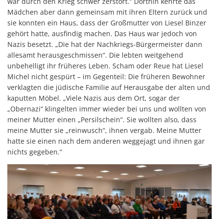
war durch den Krieg schwer zerstört.“ Dorthin kehrte das
Mädchen aber dann gemeinsam mit ihren Eltern zurück und
sie konnten ein Haus, dass der Großmutter von Liesel Binzer
gehört hatte, ausfindig machen. Das Haus war jedoch von
Nazis besetzt. „Die hat der Nachkriegs-Bürgermeister dann
allesamt herausgeschmissen“. Die lebten weitgehend
unbehelligt ihr früheres Leben. Scham oder Reue hat Liesel
Michel nicht gespürt – im Gegenteil: Die früheren Bewohner
verklagten die jüdische Familie auf Herausgabe der alten und
kaputten Möbel. „Viele Nazis aus dem Ort, sogar der
„Obernazi“ klingelten immer wieder bei uns und wollten von
meiner Mutter einen „Persilschein“. Sie wollten also, dass
meine Mutter sie „reinwusch“, ihnen vergab. Meine Mutter
hatte sie einen nach dem anderen weggejagt und ihnen gar
nichts gegeben.“