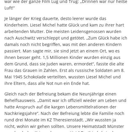
war wie der ganze Film Lug und Trug: „Drinnen war nur heiße
Luft!“
Je länger der Krieg dauerte, desto leerer wurde das
Kinderheim. Liesel Michel hatte Glück und kam zu ihrer hart
arbeitenden Mutter. Die meisten Leidensgenossen wurden
nach Auschwitz verschleppt und getötet. „Zum Glück habe ich
damals noch nicht begriffen, was mit den anderen Kindern
passiert. Man sagte mir, sie sind jetzt an einem Ort, wo es
ihnen besser geht. 1,5 Millionen Kinder wurden einzig aus
dem Grund, dass sie Juden waren, ermordet“, fasste die alte
Frau das Grauen in Zahlen. Erst als russische Soldaten am 8.
Mai 1945 Schokolade verteilten, wussten Liesel Michel und
ihre Eltern, dass alle Not nun ein Ende hat.
Gleich nach der Befreiung bekam die Neunjährige einen
Behelfsausweis. „Damit war ich offiziell wieder am Leben und
hatte Anspruch auf die kargen Lebensmittelrationen der
Nachkriegsjahre“. Nach der Befreiung lebte die Familie noch
rund drei Monate im KZ Theresienstadt. „Wir wussten ja
nicht, wohin wir gehen sollten. Unsere Heimatstadt Münster