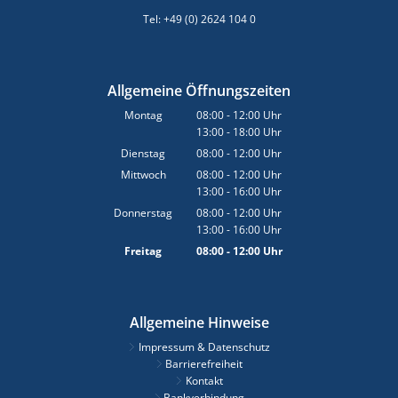
Tel: +49 (0) 2624 104 0
Allgemeine Öffnungszeiten
Montag
08:00
-
12:00
Uhr
13:00
-
18:00
Von 08:00 bis 12:00 Uhr
Uhr
Von 13:00 bis 18:00 Uhr
Dienstag
08:00
-
12:00
Uhr
Von 08:00 bis 12:00 Uhr
Mittwoch
08:00
-
12:00
Uhr
13:00
-
16:00
Von 08:00 bis 12:00 Uhr
Uhr
Von 13:00 bis 16:00 Uhr
Donnerstag
08:00
-
12:00
Uhr
13:00
-
16:00
Von 08:00 bis 12:00 Uhr
Uhr
Von 13:00 bis 16:00 Uhr
Freitag
08:00
-
12:00
Uhr
Von 08:00 bis 12:00 Uhr
Allgemeine Hinweise
Impressum & Datenschutz
Barrierefreiheit
Kontakt
Bankverbindung