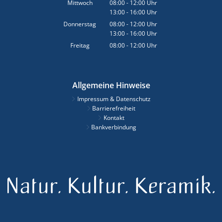
Von 08:00 bis 12:00 Uhr
Mittwoch
08:00
-
12:00
Uhr
13:00
-
16:00
Von 08:00 bis 12:00 Uhr
Uhr
Von 13:00 bis 16:00 Uhr
Donnerstag
08:00
-
12:00
Uhr
13:00
-
16:00
Von 08:00 bis 12:00 Uhr
Uhr
Von 13:00 bis 16:00 Uhr
Freitag
08:00
-
12:00
Uhr
Von 08:00 bis 12:00 Uhr
Allgemeine Hinweise
Impressum & Datenschutz
Barrierefreiheit
Kontakt
Bankverbindung