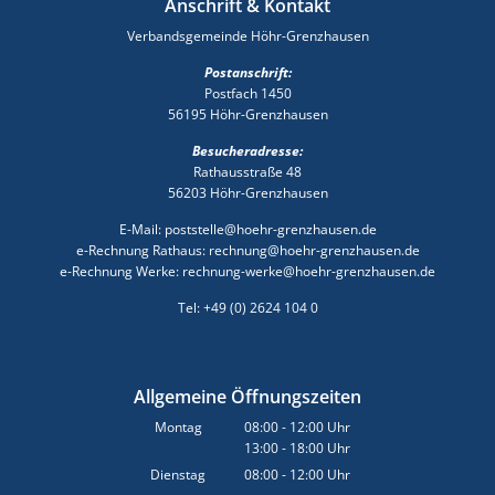
Anschrift & Kontakt
Verbandsgemeinde Höhr-Grenzhausen
Postanschrift:
Postfach 1450
56195 Höhr-Grenzhausen
Besucheradresse:
Rathausstraße 48
56203 Höhr-Grenzhausen
E-Mail: poststelle@hoehr-grenzhausen.de
e-Rechnung Rathaus: rechnung@hoehr-grenzhausen.de
e-Rechnung Werke: rechnung-werke@hoehr-grenzhausen.de
Tel: +49 (0) 2624 104 0
Allgemeine Öffnungszeiten
Montag
08:00
-
12:00
Uhr
13:00
-
18:00
Von 08:00 bis 12:00 Uhr
Uhr
Von 13:00 bis 18:00 Uhr
Dienstag
08:00
-
12:00
Uhr