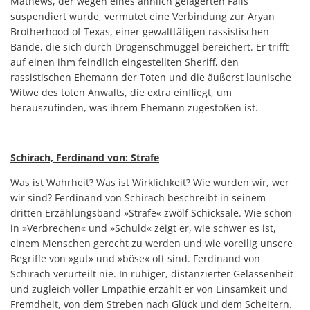
Mathews, der wegen eines ähnlich gelagerten Falls
suspendiert wurde, vermu­tet eine Verbindung zur Aryan
Brotherhood of Texas, einer gewalttätigen rassistischen
Bande, die sich durch Drogenschmuggel bereichert. Er trifft
auf einen ihm feindlich eingestellten Sheriff, den
rassistischen Ehemann der Toten und die äußerst launische
Witwe des toten Anwalts, die extra einfliegt, um
herauszufinden, was ihrem Ehemann zugestoßen ist.
Schirach, Ferdinand von: Strafe
Was ist Wahrheit? Was ist Wirklichkeit? Wie wurden wir, wer
wir sind? Ferdinand von Schirach beschreibt in seinem
dritten Erzählungsband »Strafe« zwölf Schicksale. Wie schon
in »Verbrechen« und »Schuld« zeigt er, wie schwer es ist,
einem Menschen gerecht zu werden und wie voreilig unsere
Begriffe von »gut» und »böse« oft sind. Ferdinand von
Schirach verurteilt nie. In ruhiger, distanzierter Gelassenheit
und zugleich voller Empathie erzählt er von Einsamkeit und
Fremdheit, von dem Streben nach Glück und dem Scheitern.