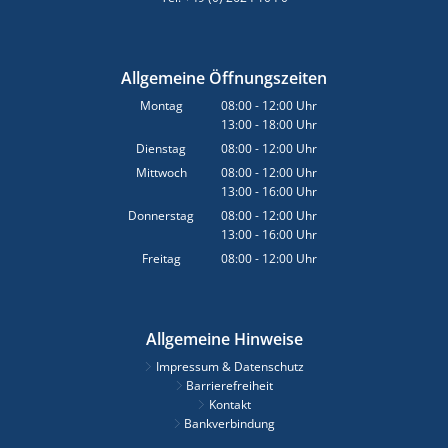
Allgemeine Öffnungszeiten
Montag
08:00
-
12:00
Uhr
13:00
-
18:00
Von 08:00 bis 12:00 Uhr
Uhr
Von 13:00 bis 18:00 Uhr
Dienstag
08:00
-
12:00
Uhr
Von 08:00 bis 12:00 Uhr
Mittwoch
08:00
-
12:00
Uhr
13:00
-
16:00
Von 08:00 bis 12:00 Uhr
Uhr
Von 13:00 bis 16:00 Uhr
Donnerstag
08:00
-
12:00
Uhr
13:00
-
16:00
Von 08:00 bis 12:00 Uhr
Uhr
Von 13:00 bis 16:00 Uhr
Freitag
08:00
-
12:00
Uhr
Von 08:00 bis 12:00 Uhr
Allgemeine Hinweise
Impressum & Datenschutz
Barrierefreiheit
Kontakt
Bankverbindung