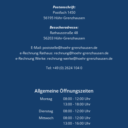
Postanschrift:
Postfach 1450
56195 Höhr-Grenzhausen
Besucheradresse:
Rathausstraße 48
56203 Höhr-Grenzhausen
E-Mail: poststelle@hoehr-grenzhausen.de
e-Rechnung Rathaus: rechnung@hoehr-grenzhausen.de
e-Rechnung Werke: rechnung-werke@hoehr-grenzhausen.de
Tel: +49 (0) 2624 104 0
Allgemeine Öffnungszeiten
Montag
08:00
-
12:00
Uhr
13:00
-
18:00
Von 08:00 bis 12:00 Uhr
Uhr
Von 13:00 bis 18:00 Uhr
Dienstag
08:00
-
12:00
Uhr
Von 08:00 bis 12:00 Uhr
Mittwoch
08:00
-
12:00
Uhr
13:00
-
16:00
Von 08:00 bis 12:00 Uhr
Uhr