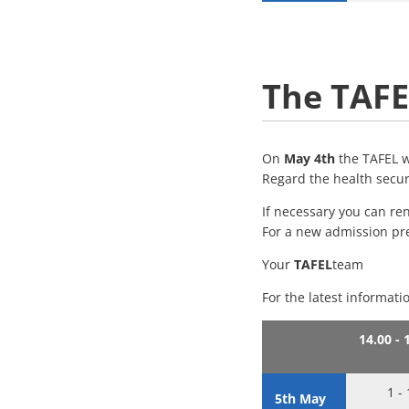
The
TAFE
On
May 4th
the TAFEL w
Regard the health secur
If necessary you can r
For a new admission pr
Your
TAFEL
team
For the latest informat
14.00 - 
1 -
5th May