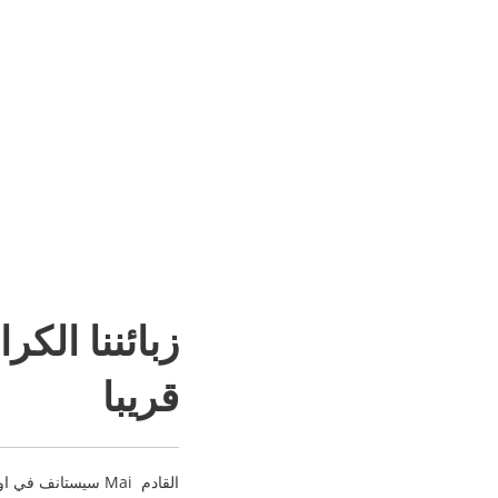
زبائننا الكر
قريبا
توزيع المواد الغذائية في مدينة Höhr-Grenzhausen سيستانف في اول اسبوع من شهر Mai القادم