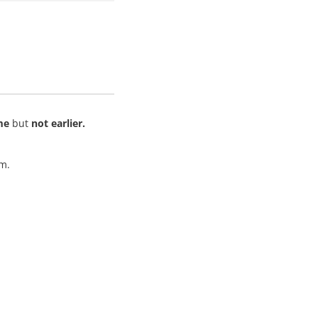
me
but
not earlier.
m.