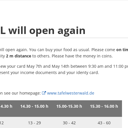
L
will open again
ill open again. You can buy your food as usual. Please come
on ti
ity
2 m distance
to others. Please have the money in coins.
enew your card May 7th and May 14th between 9:30 am and 11:00 p
esent your income documents and your identy card.
ion see our homepage:
www.tafelwesterwald.de
14.30 h
14.30 - 15.00 h
15.00-15.30 h
15.30 - 16.00 h
 12
13 - 29
30 - 42
43 - 60