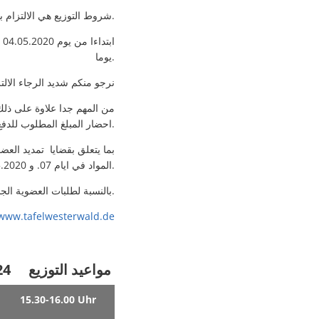
شروط التوزيع هي الالتزام بنصائح وتعليمات السلامة الصحية ومسافة الامان.
يوما.
نرجو منكم شديد الرجاء الال
من المهم جدا علاوة على ذلك 
احضار المبلغ المطلوب للدفع بصورة تامة بدون الحاجة لتبديل النقود.
بما يتعلق بقضايا تمديد الع
المواد في ايام 07. و 14.05.2020 من الساعة 09:30 والى 11:00 صباحا.
بالنسبة لطلبات العضوية الجديدة الرجاء احضار البطاقة الشخصية بالاضافة الى كشوف الدخل.
www.tafelwesterwald.de
e 24
مواعيد التوزيع
15.30-16.00 Uhr