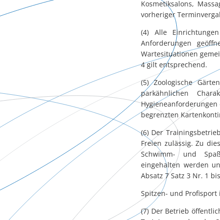
Kosmetiksalons, Massag
vorheriger Terminverga
(4) Alle Einrichtung
Anforderungen geöffn
Wartesituationen geme
4 gilt entsprechend.
(5) Zoologische Gärte
parkähnlichen Char
Hygieneanforderungen ei
begrenzten Kartenkonting
(6) Der Trainingsbetrie
Freien zulässig. Zu d
Schwimm- und Spaßb
eingehalten werden un
Absatz 7 Satz 3 Nr. 1 bi
Spitzen- und Profisport
(7) Der Betrieb öffentl