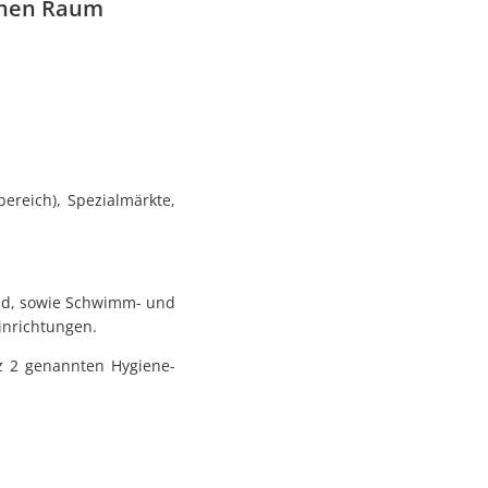
chen Raum
ereich), Spezialmärkte,
sind, sowie Schwimm- und
inrichtungen.
tz 2 genannten Hygiene-