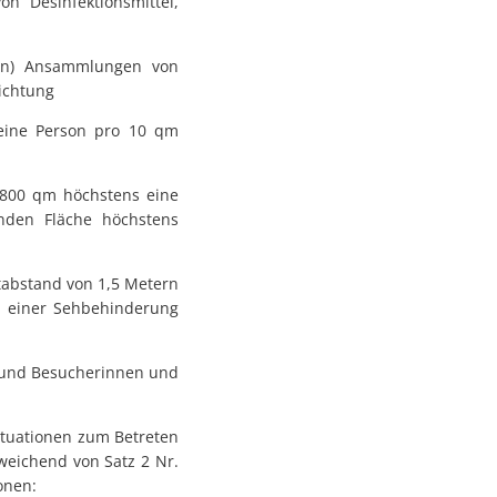
n Desinfektionsmittel,
llen) Ansammlungen von
richtung
 eine Person pro 10 qm
 800 qm höchstens eine
nden Fläche höchstens
tabstand von 1,5 Metern
nd einer Sehbehinderung
n und Besucherinnen und
ituationen zum Betreten
bweichend von Satz 2 Nr.
onen: