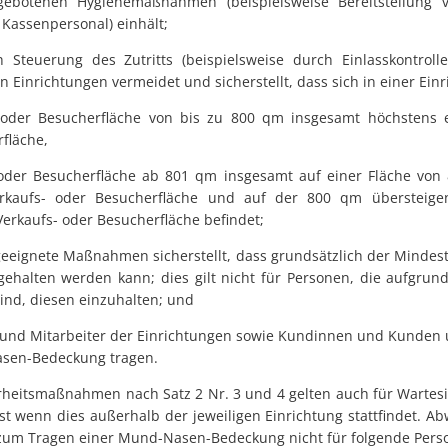
gebotenen Hygienemaßnahmen (beispielsweise Bereitstellung vo
Kassenpersonal) einhält;
h Steuerung des Zutritts (beispielsweise durch Einlasskontro
n Einrichtungen vermeidet und sicherstellt, dass sich in einer Ein
- oder Besucherfläche von bis zu 800 qm insgesamt höchstens
fläche,
- oder Besucherfläche ab 801 qm insgesamt auf einer Fläche von
kaufs- oder Besucherfläche und auf der 800 qm übersteige
erkaufs- oder Besucherfläche befindet;
 geeignete Maßnahmen sicherstellt, dass grundsätzlich der Mindes
ehalten werden kann; dies gilt nicht für Personen, die aufgru
sind, diesen einzuhalten; und
n und Mitarbeiter der Einrichtungen sowie Kundinnen und Kunde
sen-Bedeckung tragen.
rheitsmaßnahmen nach Satz 2 Nr. 3 und 4 gelten auch für Wartes
st wenn dies außerhalb der jeweiligen Einrichtung stattfindet. A
ng zum Tragen einer Mund-Nasen-Bedeckung nicht für folgende Pers