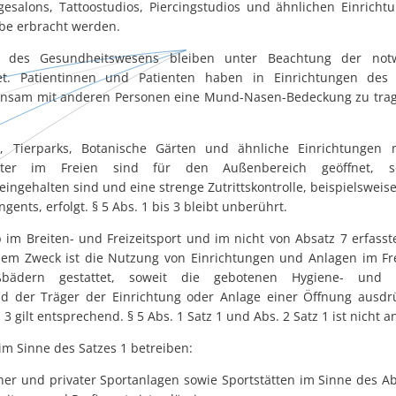
esalons, Tattoostudios, Piercingstudios und ähnlichen Einrich
be erbracht werden.
en des Gesundheitswesens bleiben unter Beachtung der not
et. Patientinnen und Patienten haben in Einrichtungen des
insam mit anderen Personen eine Mund-Nasen-Bedeckung zu trage
n, Tierparks, Botanische Gärten und ähnliche Einrichtungen 
akter im Freien sind für den Außenbereich geöffnet, s
ngehalten sind und eine strenge Zutrittskontrolle, beispielsweis
ents, erfolgt. § 5 Abs. 1 bis 3 bleibt unberührt.
b im Breiten- und Freizeitsport und im nicht von Absatz 7 erfasst
iesem Zweck ist die Nutzung von Einrichtungen und Anlagen im F
ädern gestattet, soweit die gebotenen Hygiene- und S
d der Träger der Einrichtung oder Anlage einer Öffnung ausdrü
s 3 gilt entsprechend. § 5 Abs. 1 Satz 1 und Abs. 2 Satz 1 ist nicht
 im Sinne des Satzes 1 betreiben:
icher und privater Sportanlagen sowie Sportstätten im Sinne des Ab