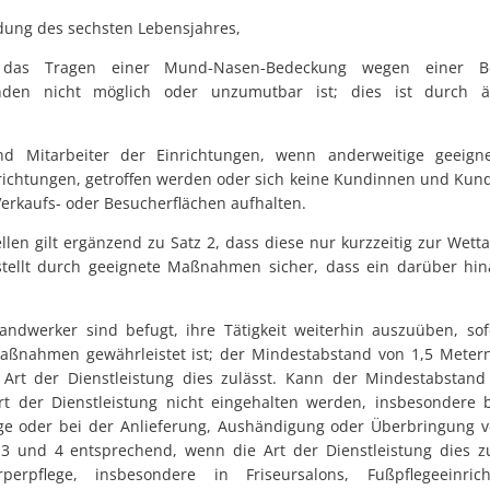
ndung des sechsten Lebensjahres,
 das Tragen einer Mund-Nasen-Bedeckung wegen einer B
nden nicht möglich oder unzumutbar ist; dies ist durch är
und Mitarbeiter der Einrichtungen, wenn anderweitige geeig
richtungen, getroffen werden oder sich keine Kundinnen und Kun
erkaufs- oder Besucherflächen aufhalten.
llen gilt ergänzend zu Satz 2, dass diese nur kurzzeitig zur Wet
 stellt durch geeignete Maßnahmen sicher, dass ein darüber hi
Handwerker sind befugt, ihre Tätigkeit weiterhin auszuüben, so
maßnahmen gewährleistet ist; der Mindestabstand von 1,5 Metern
 Art der Dienstleistung dies zulässt. Kann der Mindestabstan
rt der Dienstleistung nicht eingehalten werden, insbesondere 
ge oder bei der Anlieferung, Aushändigung oder Überbringung v
3 und 4 entsprechend, wenn die Art der Dienstleistung dies zu
rpflege, insbesondere in Friseursalons, Fußpflegeeinrich