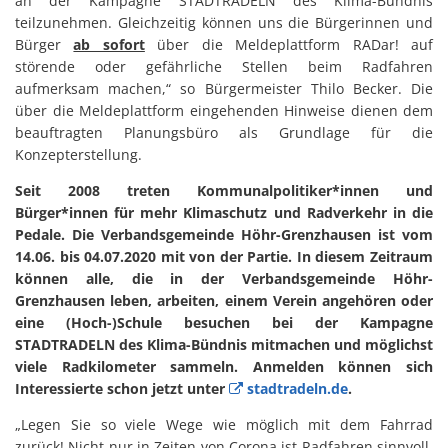
an der Kampagne STADTRADELN des Klima-Bündnis
teilzunehmen. Gleichzeitig können uns die Bürgerinnen und
Bürger
ab sofort
über die Meldeplattform RADar! auf
störende oder gefährliche Stellen beim Radfahren
aufmerksam machen,“ so Bürgermeister Thilo Becker. Die
über die Meldeplattform eingehenden Hinweise dienen dem
beauftragten Planungsbüro als Grundlage für die
Konzepterstellung.
Seit 2008 treten Kommunalpolitiker*innen und
Bürger*innen für mehr Klimaschutz und Radverkehr in die
Pedale. Die Verbandsgemeinde Höhr-Grenzhausen ist vom
14.06. bis 04.07.2020 mit von der Partie. In diesem Zeitraum
können alle, die in der Verbandsgemeinde Höhr-
Grenzhausen leben, arbeiten, einem Verein angehören oder
eine (Hoch-)Schule besuchen bei der Kampagne
STADTRADELN des Klima-Bündnis mitmachen und möglichst
viele Radkilometer sammeln. Anmelden können sich
Interessierte schon jetzt unter
stadtradeln.de
.
„Legen Sie so viele Wege wie möglich mit dem Fahrrad
zurück! Nicht nur in Zeiten von Corona ist Radfahren sinnvoll.