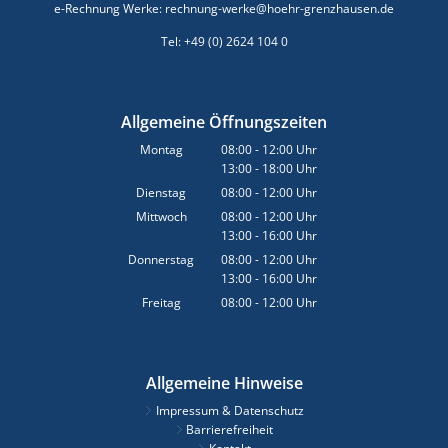
e-Rechnung Werke: rechnung-werke@hoehr-grenzhausen.de
Tel: +49 (0) 2624 104 0
Allgemeine Öffnungszeiten
Montag
08:00
-
12:00
Uhr
13:00
-
18:00
Von 08:00 bis 12:00 Uhr
Uhr
Von 13:00 bis 18:00 Uhr
Dienstag
08:00
-
12:00
Uhr
Von 08:00 bis 12:00 Uhr
Mittwoch
08:00
-
12:00
Uhr
13:00
-
16:00
Von 08:00 bis 12:00 Uhr
Uhr
Von 13:00 bis 16:00 Uhr
Donnerstag
08:00
-
12:00
Uhr
13:00
-
16:00
Von 08:00 bis 12:00 Uhr
Uhr
Von 13:00 bis 16:00 Uhr
Freitag
08:00
-
12:00
Uhr
Von 08:00 bis 12:00 Uhr
Allgemeine Hinweise
Impressum & Datenschutz
Barrierefreiheit