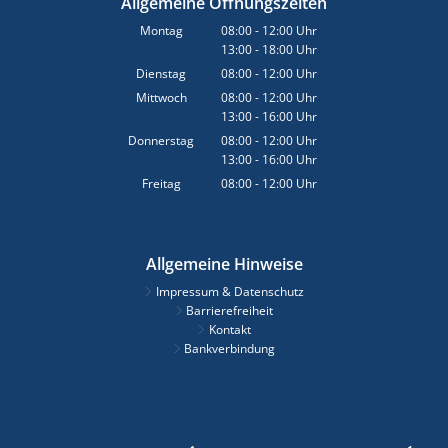
Allgemeine Öffnungszeiten
Montag
08:00
-
12:00
Uhr
13:00
-
18:00
Von 08:00 bis 12:00 Uhr
Uhr
Von 13:00 bis 18:00 Uhr
Dienstag
08:00
-
12:00
Uhr
Von 08:00 bis 12:00 Uhr
Mittwoch
08:00
-
12:00
Uhr
13:00
-
16:00
Von 08:00 bis 12:00 Uhr
Uhr
Von 13:00 bis 16:00 Uhr
Donnerstag
08:00
-
12:00
Uhr
13:00
-
16:00
Von 08:00 bis 12:00 Uhr
Uhr
Von 13:00 bis 16:00 Uhr
Freitag
08:00
-
12:00
Uhr
Von 08:00 bis 12:00 Uhr
Allgemeine Hinweise
Impressum & Datenschutz
Barrierefreiheit
Kontakt
Bankverbindung