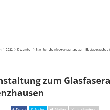
n
2022
Dezember
Nachbericht Infoveranstaltung zum Glasfaserausbau
nstaltung zum Glasfaser
enzhausen
Teilen
Posten
Mailen
Link kopieren