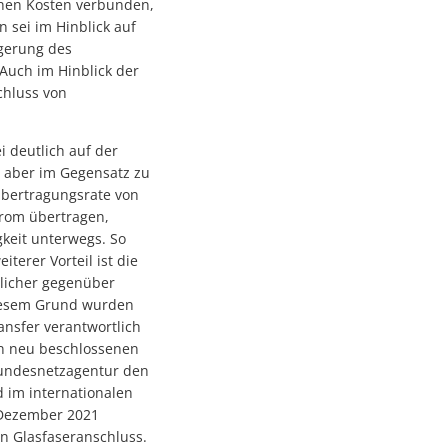
ichen Kosten verbunden,
 sei im Hinblick auf
igerung des
Auch im Hinblick der
chluss von
 deutlich auf der
t aber im Gegensatz zu
nübertragungsrate von
trom übertragen,
gkeit unterwegs. So
terer Vorteil ist die
dlicher gegenüber
diesem Grund wurden
ansfer verantwortlich
den neu beschlossenen
Bundesnetzagentur den
 im internationalen
 Dezember 2021
en Glasfaseranschluss.