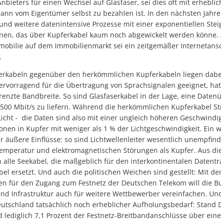
nbieters für einen Wechsel auf Glasfaser, sei dies oft mit erhebl
nn vom Eigentümer selbst zu bezahlen ist. In den nächsten Jahren
nd weitere datenintensive Prozesse mit einer exponentiellen Ste
en, das über Kupferkabel kaum noch abgewickelt werden könne. 
mobilie auf dem Immobilienmarkt sei ein zeitgemäßer Internetans
.
aserkabeln gegenüber den herkömmlichen Kupferkabeln liegen dabei
hervorragend für die Übertragung von Sprachsignalen geeignet, ha
renzte Bandbreite. So sind Glasfaserkabel in der Lage, eine Date
t 500 Mbit/s zu liefern. Während die herkömmlichen Kupferkabel S
icht - die Daten sind also mit einer ungleich höheren Geschwindi
nen in Kupfer mit weniger als 1 % der Lichtgeschwindigkeit. Ein wei
für äußere Einflüsse: so sind Lichtwellenleiter wesentlich unempfin
Temperatur und elektromagnetischen Störungen als Kupfer. Aus 
alle Seekabel, die maßgeblich für den interkontinentalen Datentr
bel ersetzt. Und auch die politischen Weichen sind gestellt: Mit 
 für den Zugang zum Festnetz der Deutschen Telekom will die 
nd Infrastruktur auch für weitere Wettbewerber vereinfachen. Und
Deutschland tatsächlich noch erheblicher Aufholungsbedarf: Stand
 lediglich 7,1 Prozent der Festnetz-Breitbandanschlüsse über ein