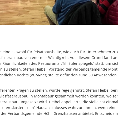
inde sowohl für Privathaushalte, wie auch für Unternehmen zuku
Glasfaserausbau von enormer Wichtigkeit. Aus diesem Grund fand a
n Räumlichkeiten des Restaurants „Till Eulenspiegels“ statt, um si
n zu stellen. Stefan Heibel, Vorstand der Verbandsgemeinde Mon
ffentlichen Rechts (VGM-net) stellte dafür den rund 30 Anwesenden 
ferenten Fragen zu stellen, wurde rege genutzt. Stefan Heibel ber
Glasfaserausbau in Montabaur gesammelt werden konnten, wo sei
erausbau umgesetzt wird. Heibel appellierte, die vielleicht einmal
ukosten „kostenlosen“ Hausanschlusses wahrzunehmen, wenn eine
n der Verbandsgemeinde Höhr-Grenzhausen anbietet. Entscheide m