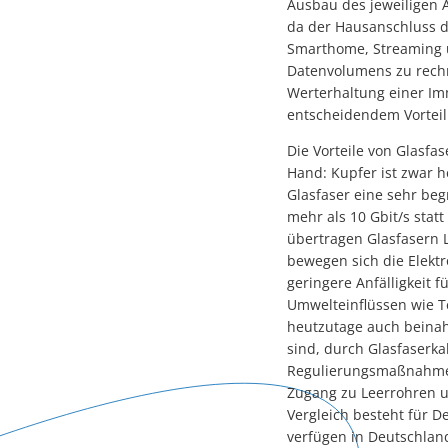
Ausbau des jeweiligen A
da der Hausanschluss da
Smarthome, Streaming u
Datenvolumens zu rechn
Werterhaltung einer Im
entscheidendem Vorteil
Die Vorteile von Glasf
Hand: Kupfer ist zwar 
Glasfaser eine sehr beg
mehr als 10 Gbit/s stat
übertragen Glasfasern L
bewegen sich die Elektro
geringere Anfälligkeit 
Umwelteinflüssen wie 
heutzutage auch beinah 
sind, durch Glasfaserka
Regulierungsmaßnahmen
Zugang zu Leerrohren u
Vergleich besteht für 
verfügen in Deutschland