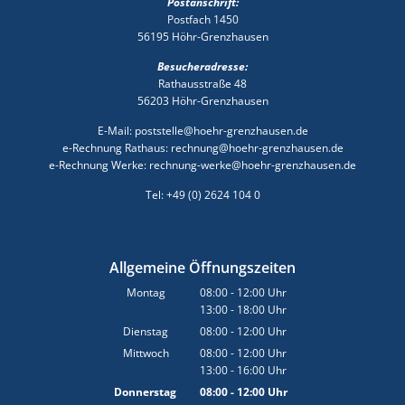
Postanschrift:
Postfach 1450
56195 Höhr-Grenzhausen
Besucheradresse:
Rathausstraße 48
56203 Höhr-Grenzhausen
E-Mail: poststelle@hoehr-grenzhausen.de
e-Rechnung Rathaus: rechnung@hoehr-grenzhausen.de
e-Rechnung Werke: rechnung-werke@hoehr-grenzhausen.de
Tel: +49 (0) 2624 104 0
Allgemeine Öffnungszeiten
Montag
08:00
-
12:00
Uhr
13:00
-
18:00
Von 08:00 bis 12:00 Uhr
Uhr
Von 13:00 bis 18:00 Uhr
Dienstag
08:00
-
12:00
Uhr
Von 08:00 bis 12:00 Uhr
Mittwoch
08:00
-
12:00
Uhr
13:00
-
16:00
Von 08:00 bis 12:00 Uhr
Uhr
Von 13:00 bis 16:00 Uhr
Donnerstag
08:00
-
12:00
Uhr