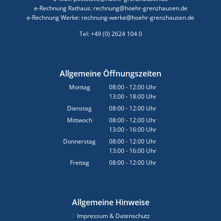
e-Rechnung Rathaus: rechnung@hoehr-grenzhausen.de
e-Rechnung Werke: rechnung-werke@hoehr-grenzhausen.de
Tel: +49 (0) 2624 104 0
Allgemeine Öffnungszeiten
Montag
08:00
-
12:00
Uhr
13:00
-
18:00
Von 08:00 bis 12:00 Uhr
Uhr
Von 13:00 bis 18:00 Uhr
Dienstag
08:00
-
12:00
Uhr
Von 08:00 bis 12:00 Uhr
Mittwoch
08:00
-
12:00
Uhr
13:00
-
16:00
Von 08:00 bis 12:00 Uhr
Uhr
Von 13:00 bis 16:00 Uhr
Donnerstag
08:00
-
12:00
Uhr
13:00
-
16:00
Von 08:00 bis 12:00 Uhr
Uhr
Von 13:00 bis 16:00 Uhr
Freitag
08:00
-
12:00
Uhr
Von 08:00 bis 12:00 Uhr
Allgemeine Hinweise
Impressum & Datenschutz