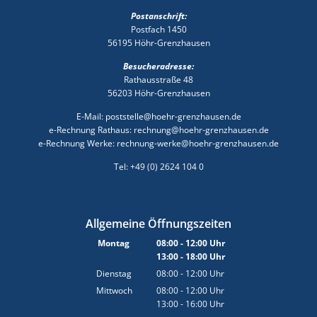
Postanschrift:
Postfach 1450
56195 Höhr-Grenzhausen
Besucheradresse:
Rathausstraße 48
56203 Höhr-Grenzhausen
E-Mail: poststelle@hoehr-grenzhausen.de
e-Rechnung Rathaus: rechnung@hoehr-grenzhausen.de
e-Rechnung Werke: rechnung-werke@hoehr-grenzhausen.de
Tel: +49 (0) 2624 104 0
Allgemeine Öffnungszeiten
Montag
08:00
-
12:00
Uhr
13:00
-
18:00
Von 08:00 bis 12:00 Uhr
Uhr
Von 13:00 bis 18:00 Uhr
Dienstag
08:00
-
12:00
Uhr
Von 08:00 bis 12:00 Uhr
Mittwoch
08:00
-
12:00
Uhr
13:00
-
16:00
Von 08:00 bis 12:00 Uhr
Uhr