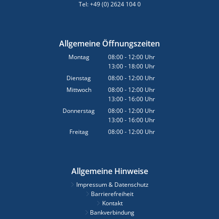
Tel: +49 (0) 2624 104 0
Allgemeine Öffnungszeiten
Montag
08:00
-
12:00
Uhr
13:00
-
18:00
Von 08:00 bis 12:00 Uhr
Uhr
Von 13:00 bis 18:00 Uhr
Dienstag
08:00
-
12:00
Uhr
Von 08:00 bis 12:00 Uhr
Mittwoch
08:00
-
12:00
Uhr
13:00
-
16:00
Von 08:00 bis 12:00 Uhr
Uhr
Von 13:00 bis 16:00 Uhr
Donnerstag
08:00
-
12:00
Uhr
13:00
-
16:00
Von 08:00 bis 12:00 Uhr
Uhr
Von 13:00 bis 16:00 Uhr
Freitag
08:00
-
12:00
Uhr
Von 08:00 bis 12:00 Uhr
Allgemeine Hinweise
Impressum & Datenschutz
Barrierefreiheit
Kontakt
Bankverbindung