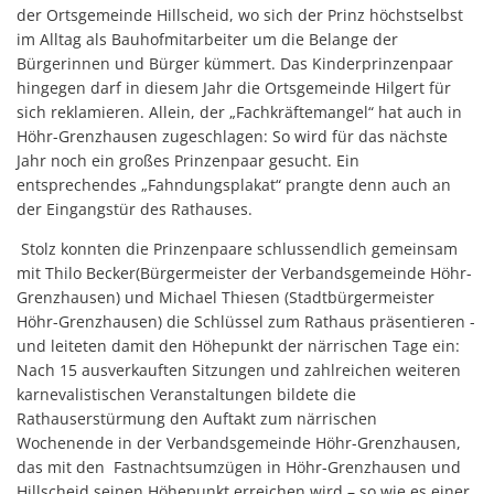
der Ortsgemeinde Hillscheid, wo sich der Prinz höchstselbst
im Alltag als Bauhofmitarbeiter um die Belange der
Bürgerinnen und Bürger kümmert. Das Kinderprinzenpaar
hingegen darf in diesem Jahr die Ortsgemeinde Hilgert für
sich reklamieren. Allein, der „Fachkräftemangel“ hat auch in
Höhr-Grenzhausen zugeschlagen: So wird für das nächste
Jahr noch ein großes Prinzenpaar gesucht. Ein
entsprechendes „Fahndungsplakat“ prangte denn auch an
der Eingangstür des Rathauses.
Stolz konnten die Prinzenpaare schlussendlich gemeinsam
mit Thilo Becker(Bürgermeister der Verbandsgemeinde Höhr-
Grenzhausen) und Michael Thiesen (Stadtbürgermeister
Höhr-Grenzhausen) die Schlüssel zum Rathaus präsentieren -
und leiteten damit den Höhepunkt der närrischen Tage ein:
Nach 15 ausverkauften Sitzungen und zahlreichen weiteren
karnevalistischen Veranstaltungen bildete die
Rathauserstürmung den Auftakt zum närrischen
Wochenende in der Verbandsgemeinde Höhr-Grenzhausen,
das mit den Fastnachtsumzügen in Höhr-Grenzhausen und
Hillscheid seinen Höhepunkt erreichen wird – so wie es einer