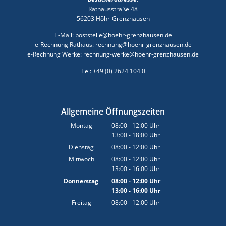
Rathausstraße 48
56203 Höhr-Grenzhausen
E-Mail: poststelle@hoehr-grenzhausen.de
e-Rechnung Rathaus: rechnung@hoehr-grenzhausen.de
e-Rechnung Werke: rechnung-werke@hoehr-grenzhausen.de
Tel: +49 (0) 2624 104 0
Allgemeine Öffnungszeiten
Montag
08:00
-
12:00
Uhr
13:00
-
18:00
Von 08:00 bis 12:00 Uhr
Uhr
Von 13:00 bis 18:00 Uhr
Dienstag
08:00
-
12:00
Uhr
Von 08:00 bis 12:00 Uhr
Mittwoch
08:00
-
12:00
Uhr
13:00
-
16:00
Von 08:00 bis 12:00 Uhr
Uhr
Von 13:00 bis 16:00 Uhr
Donnerstag
08:00
-
12:00
Uhr
13:00
-
16:00
Von 08:00 bis 12:00 Uhr
Uhr
Von 13:00 bis 16:00 Uhr
Freitag
08:00
-
12:00
Uhr
Von 08:00 bis 12:00 Uhr