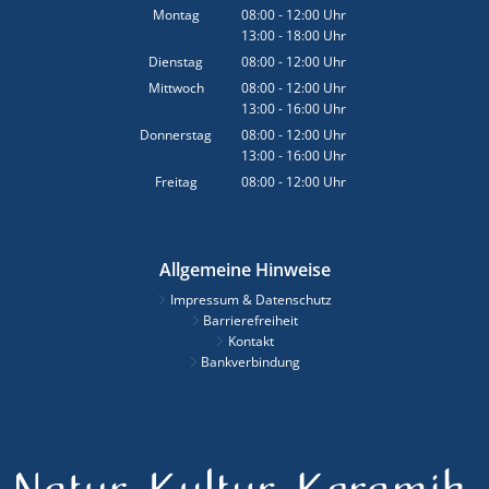
Montag
08:00
-
12:00
Uhr
13:00
-
18:00
Von 08:00 bis 12:00 Uhr
Uhr
Von 13:00 bis 18:00 Uhr
Dienstag
08:00
-
12:00
Uhr
Von 08:00 bis 12:00 Uhr
Mittwoch
08:00
-
12:00
Uhr
13:00
-
16:00
Von 08:00 bis 12:00 Uhr
Uhr
Von 13:00 bis 16:00 Uhr
Donnerstag
08:00
-
12:00
Uhr
13:00
-
16:00
Von 08:00 bis 12:00 Uhr
Uhr
Von 13:00 bis 16:00 Uhr
Freitag
08:00
-
12:00
Uhr
Von 08:00 bis 12:00 Uhr
Allgemeine Hinweise
Impressum & Datenschutz
Barrierefreiheit
Kontakt
Bankverbindung