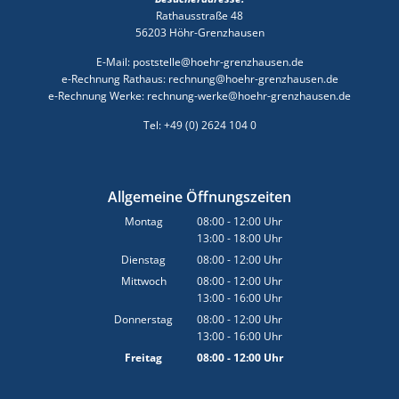
Rathausstraße 48
56203 Höhr-Grenzhausen
E-Mail: poststelle@hoehr-grenzhausen.de
e-Rechnung Rathaus: rechnung@hoehr-grenzhausen.de
e-Rechnung Werke: rechnung-werke@hoehr-grenzhausen.de
Tel: +49 (0) 2624 104 0
Allgemeine Öffnungszeiten
Montag
08:00
-
12:00
Uhr
13:00
-
18:00
Von 08:00 bis 12:00 Uhr
Uhr
Von 13:00 bis 18:00 Uhr
Dienstag
08:00
-
12:00
Uhr
Von 08:00 bis 12:00 Uhr
Mittwoch
08:00
-
12:00
Uhr
13:00
-
16:00
Von 08:00 bis 12:00 Uhr
Uhr
Von 13:00 bis 16:00 Uhr
Donnerstag
08:00
-
12:00
Uhr
13:00
-
16:00
Von 08:00 bis 12:00 Uhr
Uhr
Von 13:00 bis 16:00 Uhr
Freitag
08:00
-
12:00
Uhr
Von 08:00 bis 12:00 Uhr