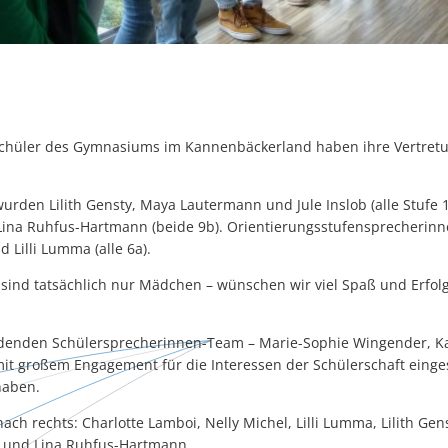
Schüler des Gymnasiums im Kannenbäckerland haben ihre Vertret
rden Lilith Gensty, Maya Lautermann und Jule Inslob (alle Stufe 11
 Lina Ruhfus-Hartmann (beide 9b). Orientierungsstufensprecherinn
 Lilli Lumma (alle 6a).
 sind tatsächlich nur Mädchen – wünschen wir viel Spaß und Erfolg
idenden Schülersprecherinnen-Team – Marie-Sophie Wingender, K
 mit großem Engagement für die Interessen der Schülerschaft einge
haben.
ach rechts: Charlotte Lamboi, Nelly Michel, Lilli Lumma, Lilith Gen
b und Lina Ruhfus-Hartmann