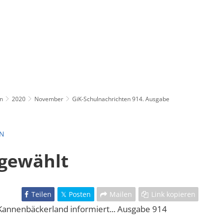
n
2020
November
GiK-Schulnachrichten 914. Ausgabe
EN
gewählt
Teilen
Posten
Mailen
Link kopieren
annenbäckerland informiert... Ausgabe 914