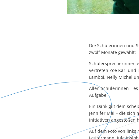
Die Schülerinnen und 
zwölf Monate gewählt:
Schülersprecherinnen wu
vertreten Zoe Karl und
Lamboi, Nelly Michel und
Allen Schülerinnen – es
Aufgabe.
Ein Dank gilt dem sche
Jennifer Mai – die sich
Initiativen angestoßen 
Auf dem Foto von links n
Lautermann, Jule Inslo