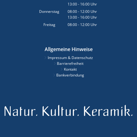
13:00
-
16:00
Von 08:00 bis 12:00 Uhr
Uhr
Von 13:00 bis 16:00 Uhr
Donnerstag
08:00
-
12:00
Uhr
13:00
-
16:00
Von 08:00 bis 12:00 Uhr
Uhr
Von 13:00 bis 16:00 Uhr
Freitag
08:00
-
12:00
Uhr
Von 08:00 bis 12:00 Uhr
Allgemeine Hinweise
Impressum & Datenschutz
Barrierefreiheit
Kontakt
Bankverbindung