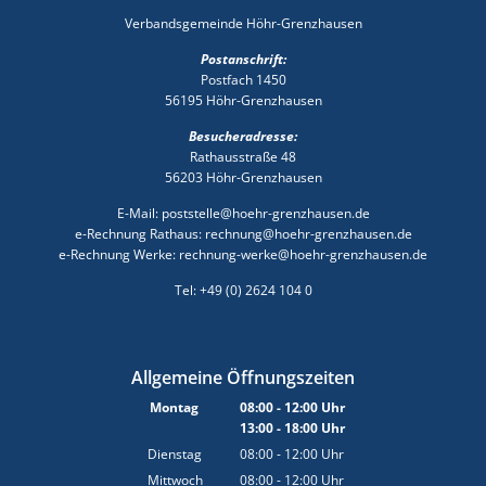
Verbandsgemeinde Höhr-Grenzhausen
Postanschrift:
Postfach 1450
56195 Höhr-Grenzhausen
Besucheradresse:
Rathausstraße 48
56203 Höhr-Grenzhausen
E-Mail: poststelle@hoehr-grenzhausen.de
e-Rechnung Rathaus: rechnung@hoehr-grenzhausen.de
e-Rechnung Werke: rechnung-werke@hoehr-grenzhausen.de
Tel: +49 (0) 2624 104 0
Allgemeine Öffnungszeiten
Montag
08:00
-
12:00
Uhr
13:00
-
18:00
Von 08:00 bis 12:00 Uhr
Uhr
Von 13:00 bis 18:00 Uhr
Dienstag
08:00
-
12:00
Uhr
Von 08:00 bis 12:00 Uhr
Mittwoch
08:00
-
12:00
Uhr