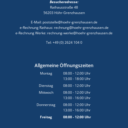
Besucheradresse:
Rathausstraße 48
56203 Höhr-Grenzhausen
E-Mail: poststelle@hoehr-grenzhausen.de
e-Rechnung Rathaus: rechnung@hoehr-grenzhausen.de
e-Rechnung Werke: rechnung-werke@hoehr-grenzhausen.de
Tel: +49 (0) 2624 104 0
Allgemeine Öffnungszeiten
Montag
08:00
-
12:00
Uhr
13:00
-
18:00
Von 08:00 bis 12:00 Uhr
Uhr
Von 13:00 bis 18:00 Uhr
Dienstag
08:00
-
12:00
Uhr
Von 08:00 bis 12:00 Uhr
Mittwoch
08:00
-
12:00
Uhr
13:00
-
16:00
Von 08:00 bis 12:00 Uhr
Uhr
Von 13:00 bis 16:00 Uhr
Donnerstag
08:00
-
12:00
Uhr
13:00
-
16:00
Von 08:00 bis 12:00 Uhr
Uhr
Von 13:00 bis 16:00 Uhr
Freitag
08:00
-
12:00
Uhr
Von 08:00 bis 12:00 Uhr