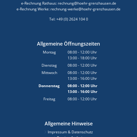
e-Rechnung Rathaus: rechnung@hoehr-grenzhausen.de
e-Rechnung Werke: rechnung-werke@hoehr-grenzhausen.de
Tel: +49 (0) 2624 104 0
Allgemeine Öffnungszeiten
Montag
08:00
-
12:00
Uhr
13:00
-
18:00
Von 08:00 bis 12:00 Uhr
Uhr
Von 13:00 bis 18:00 Uhr
Dienstag
08:00
-
12:00
Uhr
Von 08:00 bis 12:00 Uhr
Mittwoch
08:00
-
12:00
Uhr
13:00
-
16:00
Von 08:00 bis 12:00 Uhr
Uhr
Von 13:00 bis 16:00 Uhr
Donnerstag
08:00
-
12:00
Uhr
13:00
-
16:00
Von 08:00 bis 12:00 Uhr
Uhr
Von 13:00 bis 16:00 Uhr
Freitag
08:00
-
12:00
Uhr
Von 08:00 bis 12:00 Uhr
Allgemeine Hinweise
Impressum & Datenschutz