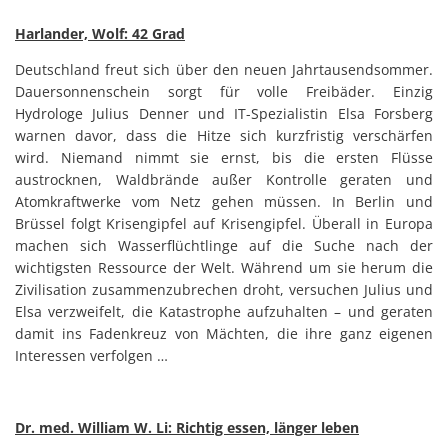
Harlander, Wolf: 42 Grad
Deutschland freut sich über den neuen Jahrtausendsommer.
Dauersonnenschein sorgt für volle Freibäder. Einzig
Hydrologe Julius Denner und IT-Spezialistin Elsa Forsberg
warnen davor, dass die Hitze sich kurzfristig verschärfen
wird. Niemand nimmt sie ernst, bis die ersten Flüsse
austrocknen, Waldbrände außer Kontrolle geraten und
Atomkraftwerke vom Netz gehen müssen. In Berlin und
Brüssel folgt Krisengipfel auf Krisengipfel. Überall in Europa
machen sich Wasserflüchtlinge auf die Suche nach der
wichtigsten Ressource der Welt. Während um sie herum die
Zivilisation zusammenzubrechen droht, versuchen Julius und
Elsa verzweifelt, die Katastrophe aufzuhalten – und geraten
damit ins Fadenkreuz von Mächten, die ihre ganz eigenen
Interessen verfolgen …
Dr. med. William W. Li: Richtig essen, länger leben