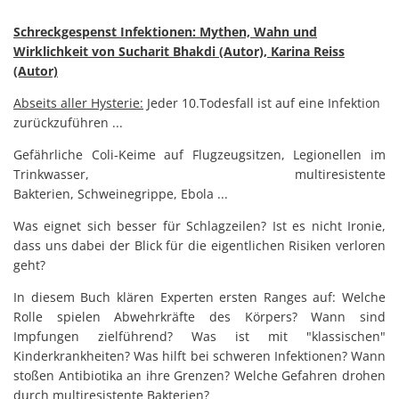
Schreckgespenst Infektionen: Mythen, Wahn und
Wirklichkeit von Sucharit Bhakdi (Autor), Karina Reiss
(Autor)
Abseits aller Hysterie:
Jeder 10.Todesfall ist auf eine Infektion
zurückzuführen ...
Gefährliche Coli-Keime auf Flugzeugsitzen, Legionellen im
Trinkwasser, multiresistente
Bakterien, Schweinegrippe, Ebola ...
Was eignet sich besser für Schlagzeilen? Ist es nicht Ironie,
dass uns dabei der Blick für die eigentlichen Risiken verloren
geht?
In diesem Buch klären Experten ersten Ranges auf: Welche
Rolle spielen Abwehrkräfte des Körpers? Wann sind
Impfungen zielführend? Was ist mit "klassischen"
Kinderkrankheiten? Was hilft bei schweren Infektionen? Wann
stoßen Antibiotika an ihre Grenzen? Welche Gefahren drohen
durch multiresistente Bakterien?