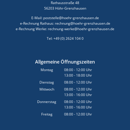
Rathausstraße 48
56203 Höhr-Grenzhausen
E-Mail: poststelle@hoehr-grenzhausen.de
e-Rechnung Rathaus: rechnung@hoehr-grenzhausen.de
e-Rechnung Werke: rechnung-werke@hoehr-grenzhausen.de
Tel: +49 (0) 2624 104 0
Allgemeine Öffnungszeiten
Montag
08:00
-
12:00
Uhr
13:00
-
18:00
Von 08:00 bis 12:00 Uhr
Uhr
Von 13:00 bis 18:00 Uhr
Dienstag
08:00
-
12:00
Uhr
Von 08:00 bis 12:00 Uhr
Mittwoch
08:00
-
12:00
Uhr
13:00
-
16:00
Von 08:00 bis 12:00 Uhr
Uhr
Von 13:00 bis 16:00 Uhr
Donnerstag
08:00
-
12:00
Uhr
13:00
-
16:00
Von 08:00 bis 12:00 Uhr
Uhr
Von 13:00 bis 16:00 Uhr
Freitag
08:00
-
12:00
Uhr
Von 08:00 bis 12:00 Uhr