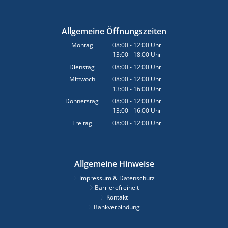
Allgemeine Öffnungszeiten
Montag
08:00
-
12:00
Uhr
13:00
-
18:00
Von 08:00 bis 12:00 Uhr
Uhr
Von 13:00 bis 18:00 Uhr
Dienstag
08:00
-
12:00
Uhr
Von 08:00 bis 12:00 Uhr
Mittwoch
08:00
-
12:00
Uhr
13:00
-
16:00
Von 08:00 bis 12:00 Uhr
Uhr
Von 13:00 bis 16:00 Uhr
Donnerstag
08:00
-
12:00
Uhr
13:00
-
16:00
Von 08:00 bis 12:00 Uhr
Uhr
Von 13:00 bis 16:00 Uhr
Freitag
08:00
-
12:00
Uhr
Von 08:00 bis 12:00 Uhr
Allgemeine Hinweise
Impressum & Datenschutz
Barrierefreiheit
Kontakt
Bankverbindung