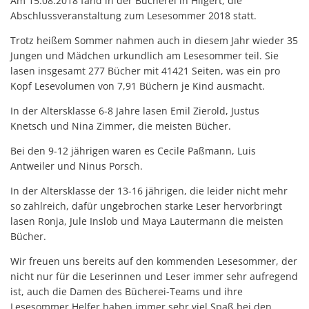
Am 15.08.2018 fand in der Bücherei in Hilgert, die
Abschlussveranstaltung zum Lesesommer 2018 statt.
Trotz heißem Sommer nahmen auch in diesem Jahr wieder 35
Jungen und Mädchen urkundlich am Lesesommer teil. Sie
lasen insgesamt 277 Bücher mit 41421 Seiten, was ein pro
Kopf Lesevolumen von 7,91 Büchern je Kind ausmacht.
In der Altersklasse 6-8 Jahre lasen Emil Zierold, Justus
Knetsch und Nina Zimmer, die meisten Bücher.
Bei den 9-12 jährigen waren es Cecile Paßmann, Luis
Antweiler und Ninus Porsch.
In der Altersklasse der 13-16 jährigen, die leider nicht mehr
so zahlreich, dafür ungebrochen starke Leser hervorbringt
lasen Ronja, Jule Inslob und Maya Lautermann die meisten
Bücher.
Wir freuen uns bereits auf den kommenden Lesesommer, der
nicht nur für die Leserinnen und Leser immer sehr aufregend
ist, auch die Damen des Bücherei-Teams und ihre
Lesesommer Helfer haben immer sehr viel Spaß bei den