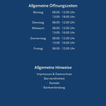
Allgemeine Öffnungszeiten
Montag
08:00
-
12:00
Uhr
13:00
-
18:00
Von 08:00 bis 12:00 Uhr
Uhr
Von 13:00 bis 18:00 Uhr
Dienstag
08:00
-
12:00
Uhr
Von 08:00 bis 12:00 Uhr
Mittwoch
08:00
-
12:00
Uhr
13:00
-
16:00
Von 08:00 bis 12:00 Uhr
Uhr
Von 13:00 bis 16:00 Uhr
Donnerstag
08:00
-
12:00
Uhr
13:00
-
16:00
Von 08:00 bis 12:00 Uhr
Uhr
Von 13:00 bis 16:00 Uhr
Freitag
08:00
-
12:00
Uhr
Von 08:00 bis 12:00 Uhr
Allgemeine Hinweise
Impressum & Datenschutz
Barrierefreiheit
Kontakt
Bankverbindung