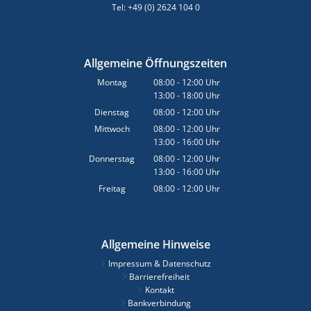
Tel: +49 (0) 2624 104 0
Allgemeine Öffnungszeiten
Montag
08:00
-
12:00
Uhr
13:00
-
18:00
Von 08:00 bis 12:00 Uhr
Uhr
Von 13:00 bis 18:00 Uhr
Dienstag
08:00
-
12:00
Uhr
Von 08:00 bis 12:00 Uhr
Mittwoch
08:00
-
12:00
Uhr
13:00
-
16:00
Von 08:00 bis 12:00 Uhr
Uhr
Von 13:00 bis 16:00 Uhr
Donnerstag
08:00
-
12:00
Uhr
13:00
-
16:00
Von 08:00 bis 12:00 Uhr
Uhr
Von 13:00 bis 16:00 Uhr
Freitag
08:00
-
12:00
Uhr
Von 08:00 bis 12:00 Uhr
Allgemeine Hinweise
Impressum & Datenschutz
Barrierefreiheit
Kontakt
Bankverbindung