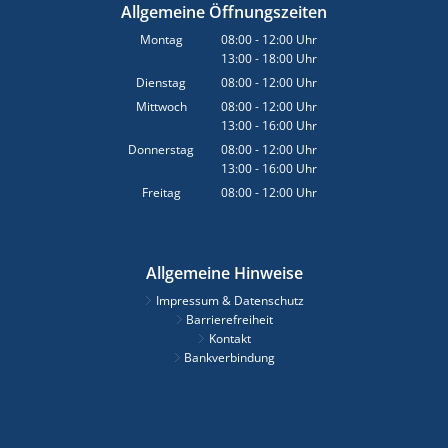
Allgemeine Öffnungszeiten
Montag
08:00
-
12:00
Uhr
13:00
-
18:00
Von 08:00 bis 12:00 Uhr
Uhr
Von 13:00 bis 18:00 Uhr
Dienstag
08:00
-
12:00
Uhr
Von 08:00 bis 12:00 Uhr
Mittwoch
08:00
-
12:00
Uhr
13:00
-
16:00
Von 08:00 bis 12:00 Uhr
Uhr
Von 13:00 bis 16:00 Uhr
Donnerstag
08:00
-
12:00
Uhr
13:00
-
16:00
Von 08:00 bis 12:00 Uhr
Uhr
Von 13:00 bis 16:00 Uhr
Freitag
08:00
-
12:00
Uhr
Von 08:00 bis 12:00 Uhr
Allgemeine Hinweise
Impressum & Datenschutz
Barrierefreiheit
Kontakt
Bankverbindung