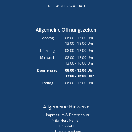
Tel: +49 (0) 2624 104 0
Allgemeine Öffnungszeiten
Montag
08:00
-
12:00
Uhr
13:00
-
18:00
Von 08:00 bis 12:00 Uhr
Uhr
Von 13:00 bis 18:00 Uhr
Dienstag
08:00
-
12:00
Uhr
Von 08:00 bis 12:00 Uhr
Mittwoch
08:00
-
12:00
Uhr
13:00
-
16:00
Von 08:00 bis 12:00 Uhr
Uhr
Von 13:00 bis 16:00 Uhr
Donnerstag
08:00
-
12:00
Uhr
13:00
-
16:00
Von 08:00 bis 12:00 Uhr
Uhr
Von 13:00 bis 16:00 Uhr
Freitag
08:00
-
12:00
Uhr
Von 08:00 bis 12:00 Uhr
Allgemeine Hinweise
Impressum & Datenschutz
Barrierefreiheit
Kontakt
Bankverbindung