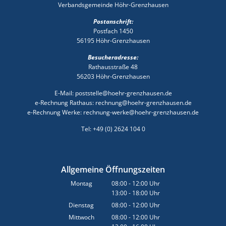
Verbandsgemeinde Höhr-Grenzhausen
Postanschrift:
Postfach 1450
56195 Höhr-Grenzhausen
Besucheradresse:
Rathausstraße 48
56203 Höhr-Grenzhausen
E-Mail: poststelle@hoehr-grenzhausen.de
e-Rechnung Rathaus: rechnung@hoehr-grenzhausen.de
e-Rechnung Werke: rechnung-werke@hoehr-grenzhausen.de
Tel: +49 (0) 2624 104 0
Allgemeine Öffnungszeiten
Montag
08:00
-
12:00
Uhr
13:00
-
18:00
Von 08:00 bis 12:00 Uhr
Uhr
Von 13:00 bis 18:00 Uhr
Dienstag
08:00
-
12:00
Uhr
Von 08:00 bis 12:00 Uhr
Mittwoch
08:00
-
12:00
Uhr