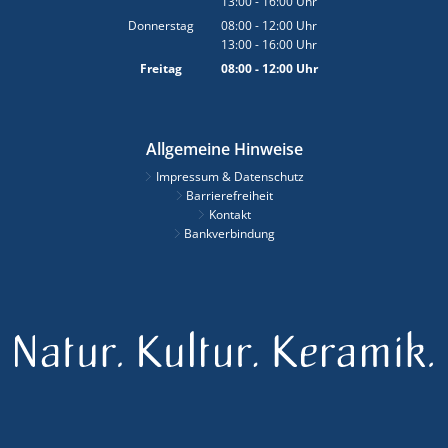
13:00
-
16:00
Von 08:00 bis 12:00 Uhr
Uhr
Von 13:00 bis 16:00 Uhr
Donnerstag
08:00
-
12:00
Uhr
13:00
-
16:00
Von 08:00 bis 12:00 Uhr
Uhr
Von 13:00 bis 16:00 Uhr
Freitag
08:00
-
12:00
Uhr
Von 08:00 bis 12:00 Uhr
Allgemeine Hinweise
Impressum & Datenschutz
Barrierefreiheit
Kontakt
Bankverbindung