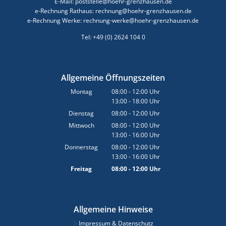
E-Mail: poststelle@hoehr-grenzhausen.de
e-Rechnung Rathaus: rechnung@hoehr-grenzhausen.de
e-Rechnung Werke: rechnung-werke@hoehr-grenzhausen.de
Tel: +49 (0) 2624 104 0
Allgemeine Öffnungszeiten
Montag
08:00
-
12:00
Uhr
13:00
-
18:00
Von 08:00 bis 12:00 Uhr
Uhr
Von 13:00 bis 18:00 Uhr
Dienstag
08:00
-
12:00
Uhr
Von 08:00 bis 12:00 Uhr
Mittwoch
08:00
-
12:00
Uhr
13:00
-
16:00
Von 08:00 bis 12:00 Uhr
Uhr
Von 13:00 bis 16:00 Uhr
Donnerstag
08:00
-
12:00
Uhr
13:00
-
16:00
Von 08:00 bis 12:00 Uhr
Uhr
Von 13:00 bis 16:00 Uhr
Freitag
08:00
-
12:00
Uhr
Von 08:00 bis 12:00 Uhr
Allgemeine Hinweise
Impressum & Datenschutz