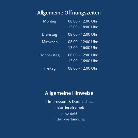
Allgemeine Öffnungszeiten
Montag
08:00
-
12:00
Uhr
13:00
-
18:00
Von 08:00 bis 12:00 Uhr
Uhr
Von 13:00 bis 18:00 Uhr
Dienstag
08:00
-
12:00
Uhr
Von 08:00 bis 12:00 Uhr
Mittwoch
08:00
-
12:00
Uhr
13:00
-
16:00
Von 08:00 bis 12:00 Uhr
Uhr
Von 13:00 bis 16:00 Uhr
Donnerstag
08:00
-
12:00
Uhr
13:00
-
16:00
Von 08:00 bis 12:00 Uhr
Uhr
Von 13:00 bis 16:00 Uhr
Freitag
08:00
-
12:00
Uhr
Von 08:00 bis 12:00 Uhr
Allgemeine Hinweise
Impressum & Datenschutz
Barrierefreiheit
Kontakt
Bankverbindung