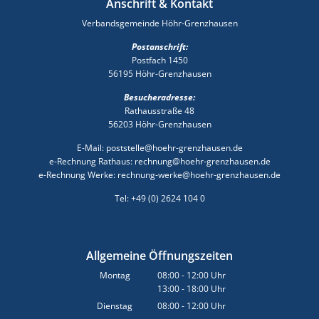
Anschrift & Kontakt
Verbandsgemeinde Höhr-Grenzhausen
Postanschrift:
Postfach 1450
56195 Höhr-Grenzhausen
Besucheradresse:
Rathausstraße 48
56203 Höhr-Grenzhausen
E-Mail: poststelle@hoehr-grenzhausen.de
e-Rechnung Rathaus: rechnung@hoehr-grenzhausen.de
e-Rechnung Werke: rechnung-werke@hoehr-grenzhausen.de
Tel: +49 (0) 2624 104 0
Allgemeine Öffnungszeiten
Montag
08:00
-
12:00
Uhr
13:00
-
18:00
Von 08:00 bis 12:00 Uhr
Uhr
Von 13:00 bis 18:00 Uhr
Dienstag
08:00
-
12:00
Uhr