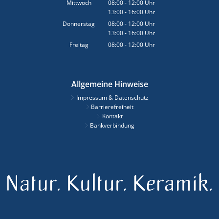
Von 08:00 bis 12:00 Uhr
Mittwoch
08:00
-
12:00
Uhr
13:00
-
16:00
Von 08:00 bis 12:00 Uhr
Uhr
Von 13:00 bis 16:00 Uhr
Donnerstag
08:00
-
12:00
Uhr
13:00
-
16:00
Von 08:00 bis 12:00 Uhr
Uhr
Von 13:00 bis 16:00 Uhr
Freitag
08:00
-
12:00
Uhr
Von 08:00 bis 12:00 Uhr
Allgemeine Hinweise
Impressum & Datenschutz
Barrierefreiheit
Kontakt
Bankverbindung