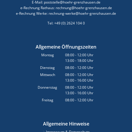
E-Mail: poststelle@hoehr-grenzhausen.de
e-Rechnung Rathaus: rechnung@hoehr-grenzhausen.de
e-Rechnung Werke: rechnung-werke@hoehr-grenzhausen.de
Tel: +49 (0) 2624 104 0
Allgemeine Öffnungszeiten
Montag
08:00
-
12:00
Uhr
13:00
-
18:00
Von 08:00 bis 12:00 Uhr
Uhr
Von 13:00 bis 18:00 Uhr
Dienstag
08:00
-
12:00
Uhr
Von 08:00 bis 12:00 Uhr
Mittwoch
08:00
-
12:00
Uhr
13:00
-
16:00
Von 08:00 bis 12:00 Uhr
Uhr
Von 13:00 bis 16:00 Uhr
Donnerstag
08:00
-
12:00
Uhr
13:00
-
16:00
Von 08:00 bis 12:00 Uhr
Uhr
Von 13:00 bis 16:00 Uhr
Freitag
08:00
-
12:00
Uhr
Von 08:00 bis 12:00 Uhr
Allgemeine Hinweise
Impressum & Datenschutz