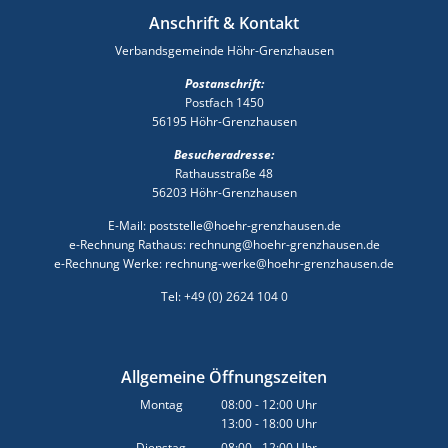
Anschrift & Kontakt
Verbandsgemeinde Höhr-Grenzhausen
Postanschrift:
Postfach 1450
56195 Höhr-Grenzhausen
Besucheradresse:
Rathausstraße 48
56203 Höhr-Grenzhausen
E-Mail: poststelle@hoehr-grenzhausen.de
e-Rechnung Rathaus: rechnung@hoehr-grenzhausen.de
e-Rechnung Werke: rechnung-werke@hoehr-grenzhausen.de
Tel: +49 (0) 2624 104 0
Allgemeine Öffnungszeiten
Montag
08:00
-
12:00
Uhr
13:00
-
18:00
Von 08:00 bis 12:00 Uhr
Uhr
Von 13:00 bis 18:00 Uhr
Dienstag
08:00
-
12:00
Uhr