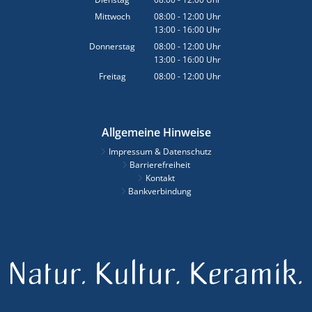
Von 08:00 bis 12:00 Uhr
Mittwoch
08:00
-
12:00
Uhr
13:00
-
16:00
Von 08:00 bis 12:00 Uhr
Uhr
Von 13:00 bis 16:00 Uhr
Donnerstag
08:00
-
12:00
Uhr
13:00
-
16:00
Von 08:00 bis 12:00 Uhr
Uhr
Von 13:00 bis 16:00 Uhr
Freitag
08:00
-
12:00
Uhr
Von 08:00 bis 12:00 Uhr
Allgemeine Hinweise
Impressum & Datenschutz
Barrierefreiheit
Kontakt
Bankverbindung