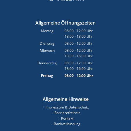
Allgemeine Öffnungszeiten
Montag
08:00
-
12:00
Uhr
13:00
-
18:00
Von 08:00 bis 12:00 Uhr
Uhr
Von 13:00 bis 18:00 Uhr
Dienstag
08:00
-
12:00
Uhr
Von 08:00 bis 12:00 Uhr
Mittwoch
08:00
-
12:00
Uhr
13:00
-
16:00
Von 08:00 bis 12:00 Uhr
Uhr
Von 13:00 bis 16:00 Uhr
Donnerstag
08:00
-
12:00
Uhr
13:00
-
16:00
Von 08:00 bis 12:00 Uhr
Uhr
Von 13:00 bis 16:00 Uhr
Freitag
08:00
-
12:00
Uhr
Von 08:00 bis 12:00 Uhr
Allgemeine Hinweise
Impressum & Datenschutz
Barrierefreiheit
Kontakt
Bankverbindung