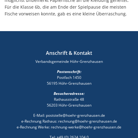
möglichst unbemerkt Papierfische an die Kleidung geheftet.
Für die Klasse 6b, die am Ende der Spielpause die meisten
Fische vorweisen konnte, gab es eine kleine Überraschung.
Anschrift & Kontakt
Verbandsgemeinde Höhr-Grenzhausen
Postanschrift:
Postfach 1450
56195 Höhr-Grenzhausen
Besucheradresse:
Rathausstraße 48
56203 Höhr-Grenzhausen
E-Mail: poststelle@hoehr-grenzhausen.de
e-Rechnung Rathaus: rechnung@hoehr-grenzhausen.de
e-Rechnung Werke: rechnung-werke@hoehr-grenzhausen.de
Tel: +49 (0) 2624 104 0