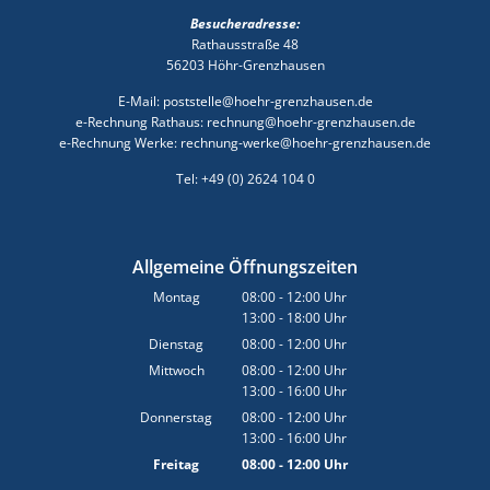
Besucheradresse:
Rathausstraße 48
56203 Höhr-Grenzhausen
E-Mail: poststelle@hoehr-grenzhausen.de
e-Rechnung Rathaus: rechnung@hoehr-grenzhausen.de
e-Rechnung Werke: rechnung-werke@hoehr-grenzhausen.de
Tel: +49 (0) 2624 104 0
Allgemeine Öffnungszeiten
Montag
08:00
-
12:00
Uhr
13:00
-
18:00
Von 08:00 bis 12:00 Uhr
Uhr
Von 13:00 bis 18:00 Uhr
Dienstag
08:00
-
12:00
Uhr
Von 08:00 bis 12:00 Uhr
Mittwoch
08:00
-
12:00
Uhr
13:00
-
16:00
Von 08:00 bis 12:00 Uhr
Uhr
Von 13:00 bis 16:00 Uhr
Donnerstag
08:00
-
12:00
Uhr
13:00
-
16:00
Von 08:00 bis 12:00 Uhr
Uhr
Von 13:00 bis 16:00 Uhr
Freitag
08:00
-
12:00
Uhr
Von 08:00 bis 12:00 Uhr